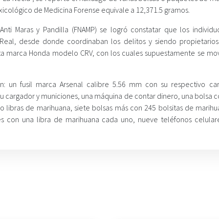
icológico de Medicina Forense equivale a 12,371.5 gramos.
Anti Maras y Pandilla (FNAMP) se logró constatar que los individu
Real, desde donde coordinaban los delitos y siendo propietario
eta marca Honda modelo CRV, con los cuales supuestamente se mov
 un fusil marca Arsenal calibre 5.56 mm con su respectivo ca
su cargador y municiones, una máquina de contar dinero, una bolsa c
nco libras de marihuana, siete bolsas más con 245 bolsitas de marih
es con una libra de marihuana cada uno, nueve teléfonos celular