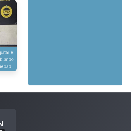
uitarle
hablando
piedad