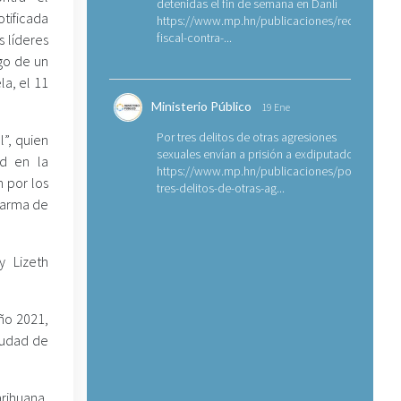
detenidas el fin de semana en Danlí
otificada
https://www.mp.hn/publicaciones/requerimien
fiscal-contra-...
 líderes
go de un
a, el 11
Ministerio Público
19 Ene
Por tres delitos de otras agresiones
l”, quien
sexuales envían a prisión a exdiputado
ad en la
https://www.mp.hn/publicaciones/por-
n por los
tres-delitos-de-otras-ag...
e arma de
y Lizeth
año 2021,
ciudad de
arihuana,