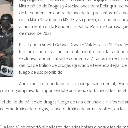
Microtráfico de Drogas y Asociaciones para Delinquir fue n
de la condena en contra de uno de los presuntos máximos
de la Mara Salvatrucha MS-13 y su pareja, capturados lue
allanamiento en la Residencial Palma Real de Comayagüel
de mayo de 2021.
Es así que a Arnold Gabriel Donaire Valdez alias “El Españo
fue arrestado tras un enfrentamiento con la autorid
exclusiva residencial se le condenó a 21 años de reclusió
delitos de tráfico de drogas agravado y tenencia ilegal d
fuego de uso prohibido.
Asimismo, se condenó a su pareja sentimental, Fann
fico de drogas agravado, imponiéndole una pena de 15 años de cárcel.
 el delito de tráfico de drogas, luego de una denuncia a inicios del 
as como tráfico de drogas, sicariato, tráfico de armas y otros, en la 
“La Necia”, se reportó el hallazgo de varias bolsas o paquetes de m