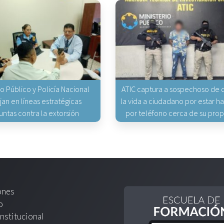
io Público y Policía Nacional
ATIC captura a sospechoso de q
jan en líneas estratégicas
la vida a ciudadano por estar 
untas contra la extorsión
por teléfono cerca de su pro
ones
o
nstitucional