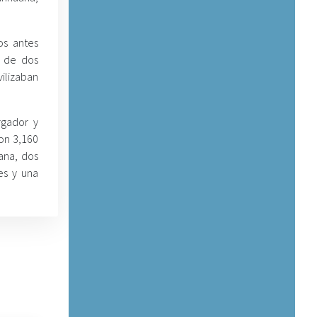
os antes
s de dos
ilizaban
rgador y
on 3,160
uana, dos
es y una