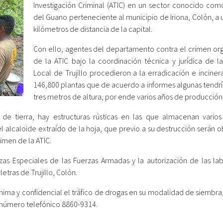
Investigación Criminal (ATIC) en un sector conocido com
del Guano perteneciente al municipio de Iriona, Colón, a
kilómetros de distancia de la capital.
Con ello, agentes del departamento contra el crimen or
de la ATIC bajo la coordinación técnica y jurídica de la
Local de Trujillo procedieron a la erradicación e incine
146,800 plantas que de acuerdo a informes algunas tendrí
tres metros de altura, por ende varios años de producción
 tierra, hay estructuras rústicas en las que almacenan varios 
 alcaloide extraído de la hoja, que previo a su destrucción serán o
imen de la ATIC.
as Especiales de las Fuerzas Armadas y la autorización de las la
etras de Trujillo, Colón.
nima y confidencial el tráfico de drogas en su modalidad de siembra,
número telefónico 8860-9314.