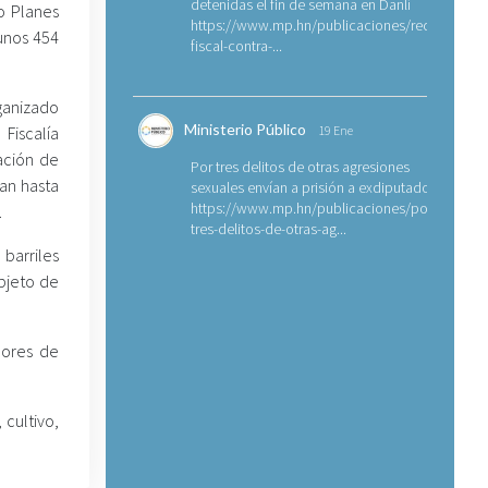
detenidas el fin de semana en Danlí
o Planes
https://www.mp.hn/publicaciones/requerimien
 unos 454
fiscal-contra-...
ganizado
Ministerio Público
 Fiscalía
19 Ene
ración de
Por tres delitos de otras agresiones
an hasta
sexuales envían a prisión a exdiputado
https://www.mp.hn/publicaciones/por-
.
tres-delitos-de-otras-ag...
barriles
bjeto de
bores de
 cultivo,