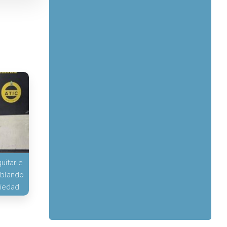
uitarle
hablando
piedad