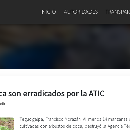
INICIO
AUTORIDADES
TRANSPAR
ca son erradicados por la ATIC
rtir
Tegucigalpa, Francisco Morazán. Al menos 14 manzanas d
cultivadas con arbustos de coca, destruyó la Agencia Té