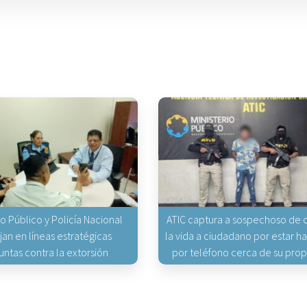
io Público y Policía Nacional
ATIC captura a sospechoso de q
jan en líneas estratégicas
la vida a ciudadano por estar 
untas contra la extorsión
por teléfono cerca de su pro