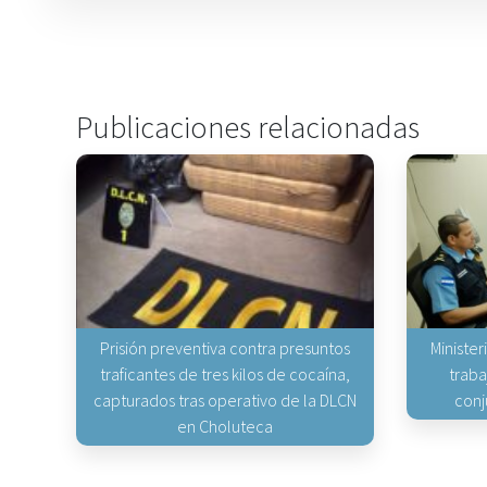
Publicaciones relacionadas
Prisión preventiva contra presuntos
Minister
traficantes de tres kilos de cocaína,
traba
capturados tras operativo de la DLCN
conj
en Choluteca