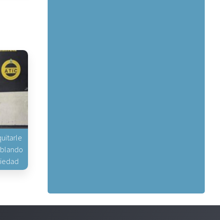
uitarle
hablando
piedad