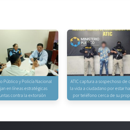
io Público y Policía Nacional
ATIC captura a sospechoso de q
jan en líneas estratégicas
la vida a ciudadano por estar 
untas contra la extorsión
por teléfono cerca de su pro