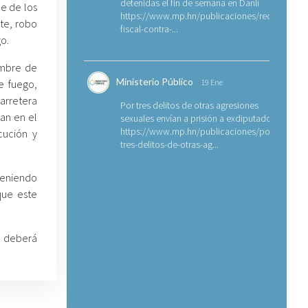
detenidas el fin de semana en Danlí
e de los
https://www.mp.hn/publicaciones/requerimien
te, robo
fiscal-contra-...
go.
embre de
Ministerio Público
e fuego,
19 Ene
carretera
Por tres delitos de otras agresiones
an en el
sexuales envían a prisión a exdiputado
https://www.mp.hn/publicaciones/por-
cución y
tres-delitos-de-otras-ag...
teniendo
que este
e deberá