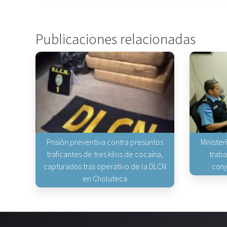
Publicaciones relacionadas
Prisión preventiva contra presuntos
Minister
traficantes de tres kilos de cocaína,
traba
capturados tras operativo de la DLCN
conj
en Choluteca