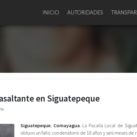
INICIO
AUTORIDADES
TRANSPAR
 asaltante en Siguatepeque
tir
Siguatepeque. Comayagua
. La Fiscalía Local de Sigu
obtuvo un fallo condenatorio de 10 años y seis meses de 