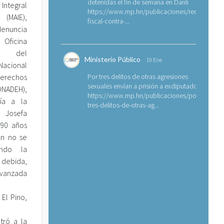
detenidas el fin de semana en Danlí
tegral
https://www.mp.hn/publicaciones/requerimien
(MAIE),
fiscal-contra-...
nuncia
 Oficina
 del
Ministerio Público
19 Ene
acional
echos
Por tres delitos de otras agresiones
sexuales envían a prisión a exdiputado
ADEH),
https://www.mp.hn/publicaciones/por-
ía a la
tres-delitos-de-otras-ag...
osefa
 90 años
en no se
ndo la
debida,
avanzada
 El Pino,
tró a la