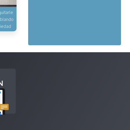
uitarle
hablando
piedad