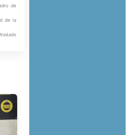
adro de
ud de la
 traslado