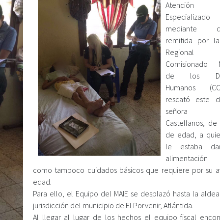
Atención In
Especializado 
mediante de
remitida por la
Regional
Comisionado N
de los Der
Humanos (CON
rescató este d
señora J
Castellanos, de
de edad, a qui
le estaba da
alimentación 
como tampoco cuidados básicos que requiere por su 
edad.
Para ello, el Equipo del MAIE se desplazó hasta la aldea
jurisdicción del municipio de El Porvenir, Atlántida.
Al llegar al lugar de los hechos el equipo fiscal encon