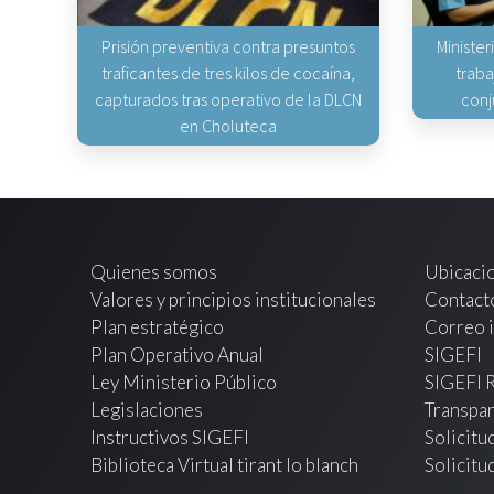
Prisión preventiva contra presuntos
Minister
traficantes de tres kilos de cocaína,
traba
capturados tras operativo de la DLCN
conj
en Choluteca
Quienes somos
Ubicaci
Valores y principios institucionales
Contact
Plan estratégico
Correo i
Plan Operativo Anual
SIGEFI
Ley Ministerio Público
SIGEFI 
Legislaciones
Transpar
Instructivos SIGEFI
Solicitu
Biblioteca Virtual tirant lo blanch
Solicitu