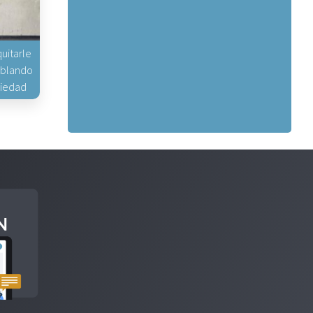
uitarle
hablando
piedad