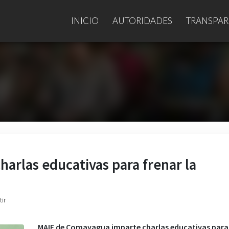
INICIO
AUTORIDADES
TRANSPAR
arlas educativas para frenar la
ir
MAIE de Comayagua imparte charlas educativas para