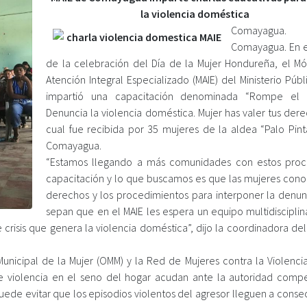
la violencia doméstica
Comayagua.
Comayagua. En 
de la celebración del Día de la Mujer Hondureña, el M
Atención Integral Especializado (MAIE) del Ministerio Públ
impartió una capacitación denominada “Rompe el si
Denuncia la violencia doméstica. Mujer has valer tus dere
cual fue recibida por 35 mujeres de la aldea “Palo Pin
Comayagua.
“Estamos llegando a más comunidades con estos pro
capacitación y lo que buscamos es que las mujeres cono
derechos y los procedimientos para interponer la denun
sepan que en el MAIE les espera un equipo multidisciplina
risis que genera la violencia doméstica”, dijo la coordinadora del
Municipal de la Mujer (OMM) y la Red de Mujeres contra la Violencia
de violencia en el seno del hogar acudan ante la autoridad comp
uede evitar que los episodios violentos del agresor lleguen a conse