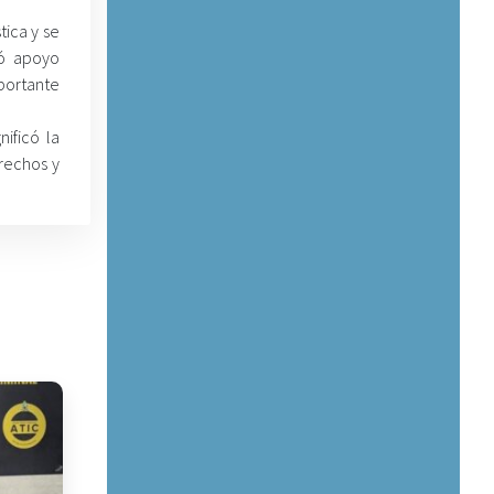
tica y se
dó apoyo
portante
ificó la
erechos y