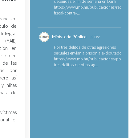
detenidas el fin de semana en Danlí
https://www.mp.hn/publicaciones/requerimien
fiscal-contra-...
rancisco
dulo de
tegral
Ministerio Público
19 Ene
 (MAIE)
Por tres delitos de otras agresiones
ción en
sexuales envían a prisión a exdiputado
rtido en
https://www.mp.hn/publicaciones/por-
 de las
tres-delitos-de-otras-ag...
mas por
ero así
y niñas
imas de
víctimas
onal, el