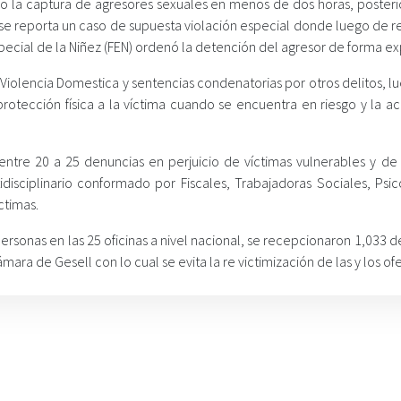
ado la captura de agresores sexuales en menos de dos horas, posteri
e reporta un caso de supuesta violación especial donde luego de rea
Especial de la Niñez (FEN) ordenó la detención del agresor de forma ex
 Violencia Domestica y sentencias condenatorias por otros delitos, 
la protección física a la víctima cuando se encuentra en riesgo y la
ntre 20 a 25 denuncias en perjuicio de víctimas vulnerables y de
isciplinario conformado por Fiscales, Trabajadoras Sociales, Psic
ctimas.
ersonas en las 25 oficinas a nivel nacional, se recepcionaron 1,033 
mara de Gesell con lo cual se evita la re victimización de las y los of