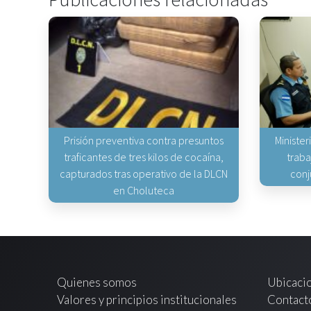
Prisión preventiva contra presuntos
Minister
traficantes de tres kilos de cocaína,
traba
capturados tras operativo de la DLCN
conj
en Choluteca
Quienes somos
Ubicaci
Valores y principios institucionales
Contact