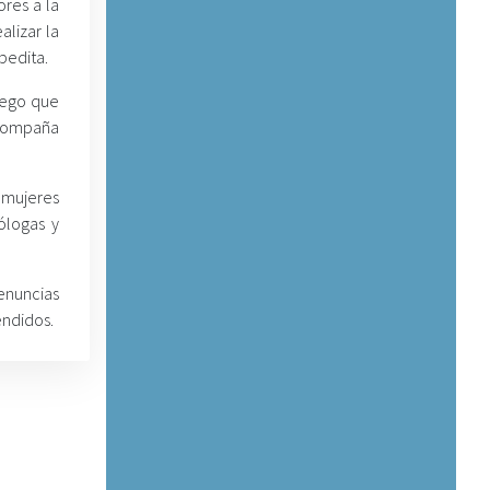
ores a la
lizar la
pedita.
luego que
 acompaña
 mujeres
ólogas y
denuncias
endidos.