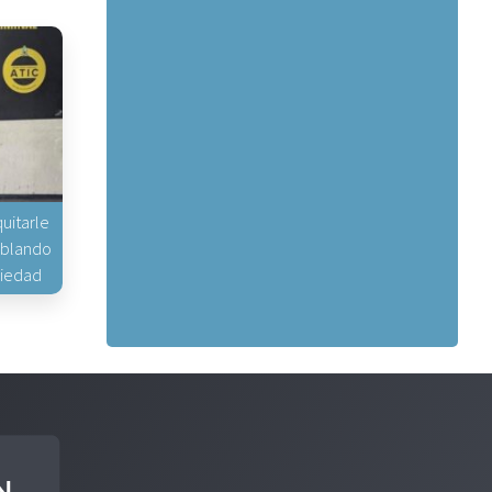
uitarle
hablando
piedad