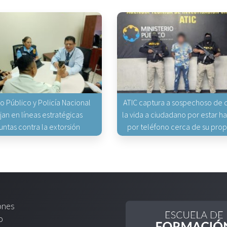
io Público y Policía Nacional
ATIC captura a sospechoso de q
jan en líneas estratégicas
la vida a ciudadano por estar 
untas contra la extorsión
por teléfono cerca de su pro
ones
o