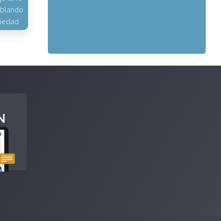
hablando
piedad