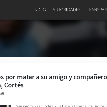
INICIO
AUTORIDADES
TRANSPAR
os por matar a su amigo y compañero
a, Cortés
rtir
San Pedro Sula, Cortés. – La Fiscalía Especial de Delitos 