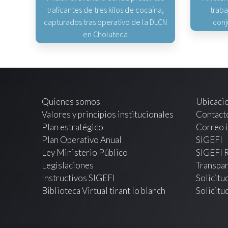
traficantes de tres kilos de cocaína,
traba
capturados tras operativo de la DLCN
conj
en Choluteca
Quienes somos
Ubicaci
Valores y principios institucionales
Contact
Plan estratégico
Correo i
Plan Operativo Anual
SIGEFI
Ley Ministerio Público
SIGEFI 
Legislaciones
Transpar
Instructivos SIGEFI
Solicitu
Biblioteca Virtual tirant lo blanch
Solicitu