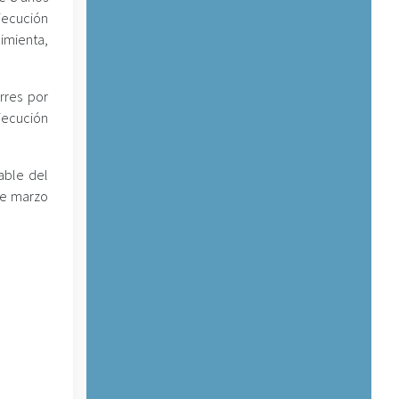
ejecución
imienta,
rres por
jecución
able del
 de marzo