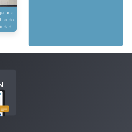
uitarle
hablando
piedad