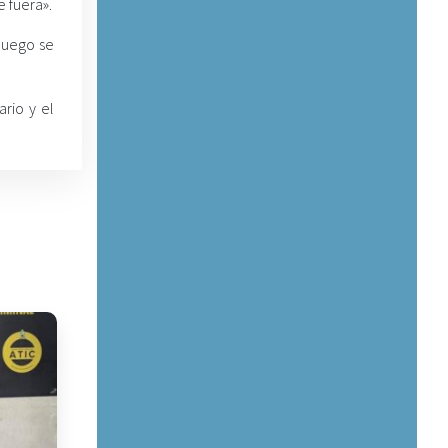
e fuera».
luego se
ario y el