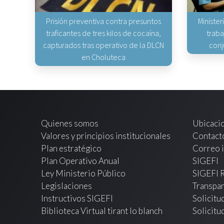
Prisión preventiva contra presuntos
Minister
traficantes de tres kilos de cocaína,
traba
capturados tras operativo de la DLCN
conj
en Choluteca
Quienes somos
Ubicaci
Valores y principios institucionales
Contact
Plan estratégico
Correo i
Plan Operativo Anual
SIGEFI
Ley Ministerio Público
SIGEFI 
Legislaciones
Transpar
Instructivos SIGEFI
Solicitu
Biblioteca Virtual tirant lo blanch
Solicitu