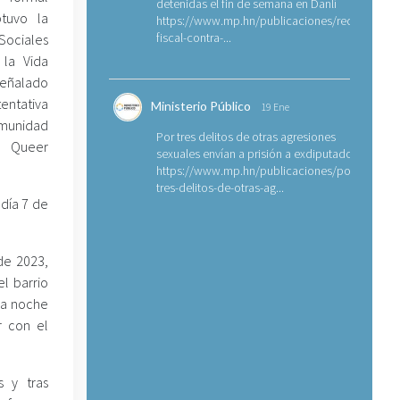
detenidas el fin de semana en Danlí
tuvo la
https://www.mp.hn/publicaciones/requerimien
fiscal-contra-...
Sociales
 la Vida
señalado
entativa
Ministerio Público
19 Ene
omunidad
Por tres delitos de otras agresiones
 y Queer
sexuales envían a prisión a exdiputado
https://www.mp.hn/publicaciones/por-
tres-delitos-de-otras-ag...
 día 7 de
de 2023,
l barrio
la noche
r con el
s y tras