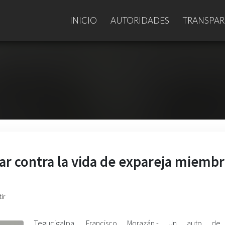
INICIO
AUTORIDADES
TRANSPAR
tar contra la vida de expareja miemb
ir
Tegucigalpa, Francisco Morazán.- Un auto de