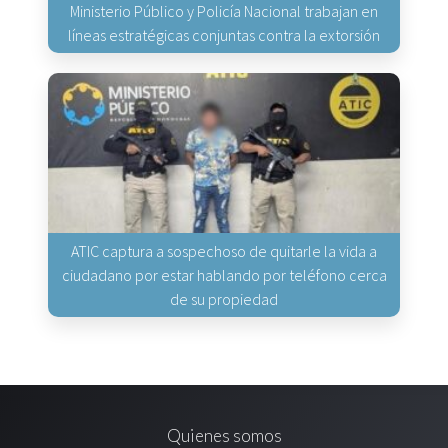
Ministerio Público y Policía Nacional trabajan en
líneas estratégicas conjuntas contra la extorsión
ATIC captura a sospechoso de quitarle la vida a
ciudadano por estar hablando por teléfono cerca
de su propiedad
Quienes somos