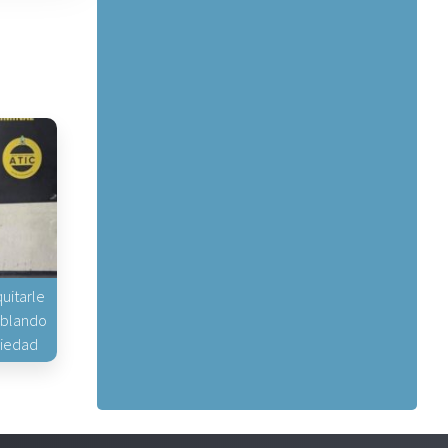
uitarle
hablando
piedad