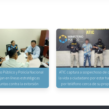
io Público y Policía Nacional
ATIC captura a sospechoso de q
jan en líneas estratégicas
la vida a ciudadano por estar 
untas contra la extorsión
por teléfono cerca de su pro