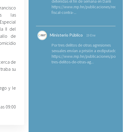
detenidas el fin de semana en Danlí
https://www.mp.hn/publicaciones/requerimien
rancisco
fiscal-contra-...
as las
 Especial
a II del
Ministerio Público
allo de
19 Ene
omicidio
Por tres delitos de otras agresiones
sexuales envían a prisión a exdiputado
https://www.mp.hn/publicaciones/por-
 cerca de
tres-delitos-de-otras-ag...
ntraba su
ego y le
las 09:00