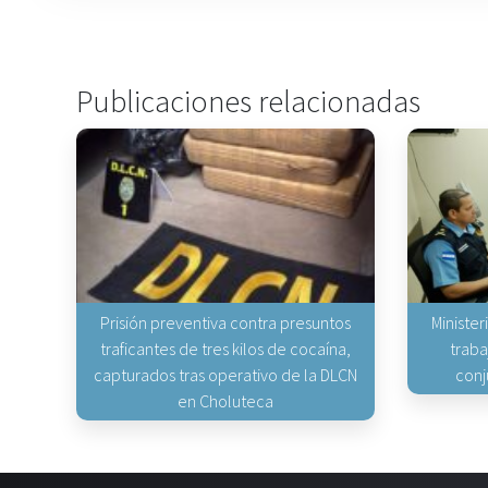
Publicaciones relacionadas
Prisión preventiva contra presuntos
Minister
traficantes de tres kilos de cocaína,
traba
capturados tras operativo de la DLCN
conj
en Choluteca