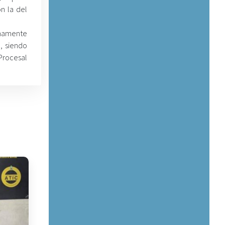
n la del
enamente
, siendo
Procesal