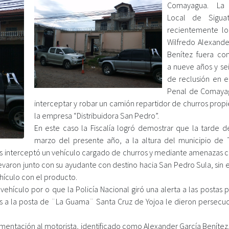
Comayagua. La F
Local de Sigua
recientemente l
Wilfredo Alexande
Benítez fuera c
a nueve años y se
de reclusión en e
Penal de Comaya
interceptar y robar un camión repartidor de churros prop
la empresa “Distribuidora San Pedro”.
En este caso la Fiscalía logró demostrar que la tarde d
marzo del presente año, a la altura del municipio de 
s interceptó un vehículo cargado de churros y mediante amenazas 
levaron junto con su ayudante con destino hacia San Pedro Sula, sin
ehículo con el producto.
ehículo por o que la Policía Nacional giró una alerta a las postas p
s a la posta de ¨La Guama¨ Santa Cruz de Yojoa le dieron persecuc
umentación al motorista, identificado como Alexander García Benítez