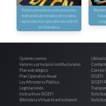
Prisión preventiva contra presuntos
Minister
traficantes de tres kilos de cocaína,
traba
capturados tras operativo de la DLCN
conj
en Choluteca
Quienes somos
Ubicaci
Valores y principios institucionales
Contact
Plan estratégico
Correo i
Plan Operativo Anual
SIGEFI
Ley Ministerio Público
SIGEFI 
Legislaciones
Transpar
Instructivos SIGEFI
Solicitu
Biblioteca Virtual tirant lo blanch
Solicitu