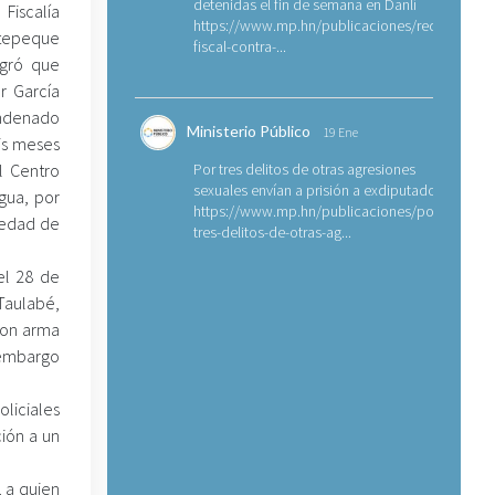
detenidas el fin de semana en Danlí
iscalía
https://www.mp.hn/publicaciones/requerimien
tepeque
fiscal-contra-...
ogró que
r García
ondenado
Ministerio Público
19 Ene
is meses
l Centro
Por tres delitos de otras agresiones
sexuales envían a prisión a exdiputado
gua, por
https://www.mp.hn/publicaciones/por-
iedad de
tres-delitos-de-otras-ag...
el 28 de
Taulabé,
con arma
 embargo
oliciales
ión a un
, a quien