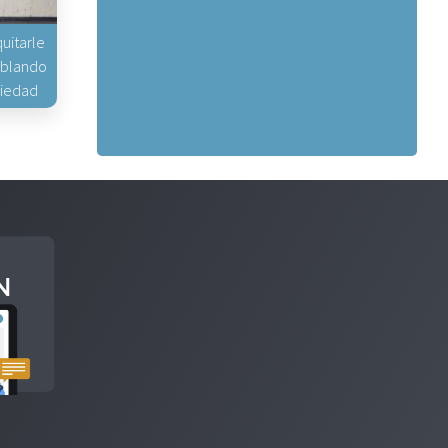
uitarle
hablando
piedad