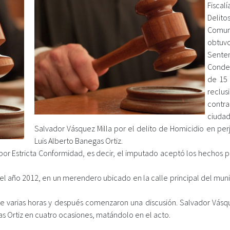
Fiscal
Delito
Comu
obtuv
Sente
Conde
de 15
reclus
cont
ciuda
Salvador Vásquez Milla por el delito de Homicidio en per
Luis Alberto Banegas Ortiz.
 por Estricta Conformidad, es decir, el imputado aceptó los hechos 
 del año 2012, en un merendero ubicado en la calle principal del mun
e varias horas y después comenzaron una discusión. Salvador Vásqu
s Ortiz en cuatro ocasiones, matándolo en el acto.