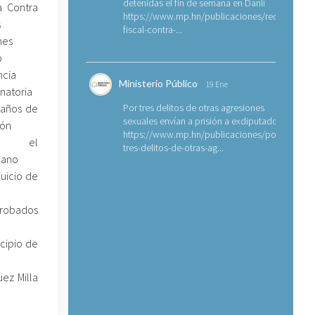
detenidas el fin de semana en Danlí
ía Contra
https://www.mp.hn/publicaciones/requerimien
s
fiscal-contra-...
nes
o
ncia
Ministerio Público
19 Ene
natoria
 años de
Por tres delitos de otras agresiones
sexuales envían a prisión a exdiputado
ión
https://www.mp.hn/publicaciones/por-
ra el
tres-delitos-de-otras-ag...
dano
juicio de
probados
icipio de
ez Milla