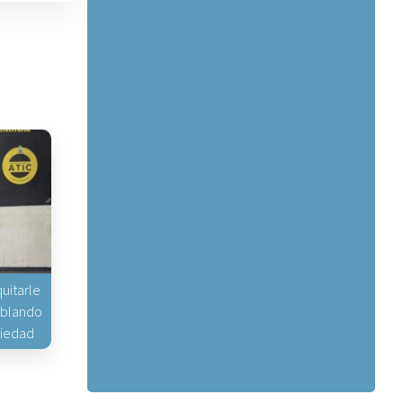
uitarle
hablando
piedad