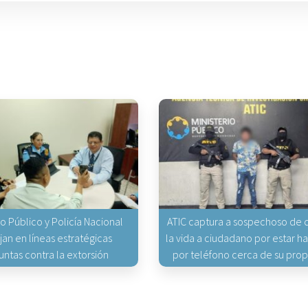
io Público y Policía Nacional
ATIC captura a sospechoso de q
jan en líneas estratégicas
la vida a ciudadano por estar 
untas contra la extorsión
por teléfono cerca de su pro