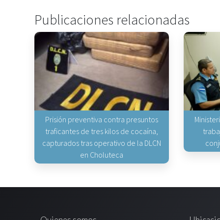
Publicaciones relacionadas
Prisión preventiva contra presuntos
Minister
traficantes de tres kilos de cocaína,
traba
capturados tras operativo de la DLCN
conj
en Choluteca
Quienes somos
Ubicaci