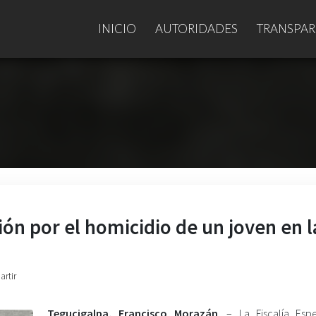
INICIO
AUTORIDADES
TRANSPAR
ión por el homicidio de un joven en l
artir
Tegucigalpa, Francisco Morazán
. – La Fiscalía Esp