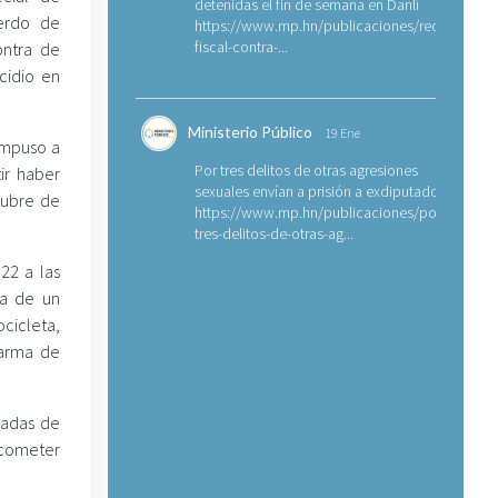
detenidas el fin de semana en Danlí
uerdo de
https://www.mp.hn/publicaciones/requerimien
fiscal-contra-...
ontra de
cidio en
Ministerio Público
19 Ene
 impuso a
Por tres delitos de otras agresiones
ir haber
sexuales envían a prisión a exdiputado
tubre de
https://www.mp.hn/publicaciones/por-
tres-delitos-de-otras-ag...
22 a las
ca de un
cicleta,
 arma de
nadas de
 cometer