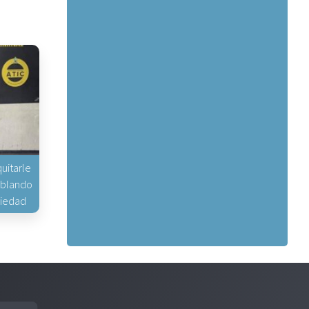
uitarle
hablando
piedad