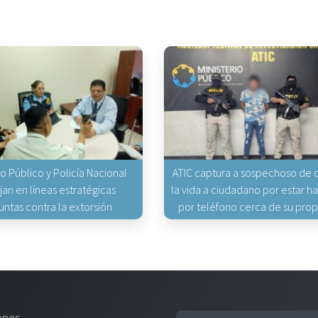
io Público y Policía Nacional
ATIC captura a sospechoso de q
jan en líneas estratégicas
la vida a ciudadano por estar 
untas contra la extorsión
por teléfono cerca de su pro
ones