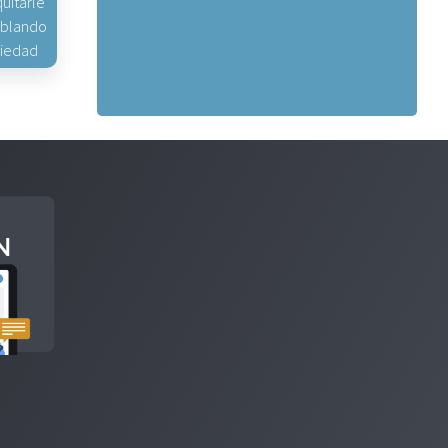
uitarle
hablando
piedad