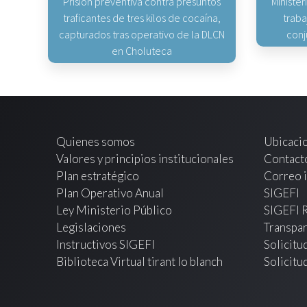
Prisión preventiva contra presuntos
Minister
traficantes de tres kilos de cocaína,
traba
capturados tras operativo de la DLCN
conj
en Choluteca
Quienes somos
Ubicaci
Valores y principios institucionales
Contact
Plan estratégico
Correo i
Plan Operativo Anual
SIGEFI
Ley Ministerio Público
SIGEFI 
Legislaciones
Transpar
Instructivos SIGEFI
Solicitu
Biblioteca Virtual tirant lo blanch
Solicitu