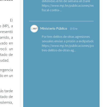
detenidas el fin de semana en Danlí
https://www.mp.hn/publicaciones/requerimien
fiscal-contra-...
El
o (MP), a
Ministerio Público
19 Ene
resentó
Por tres delitos de otras agresiones
rrido, a
sexuales envían a prisión a exdiputado
avado en
https://www.mp.hn/publicaciones/por-
vocó un
tres-delitos-de-otras-ag...
stado de
iudad.
ergencia
do en un
ás tarde
estado de
holemia,