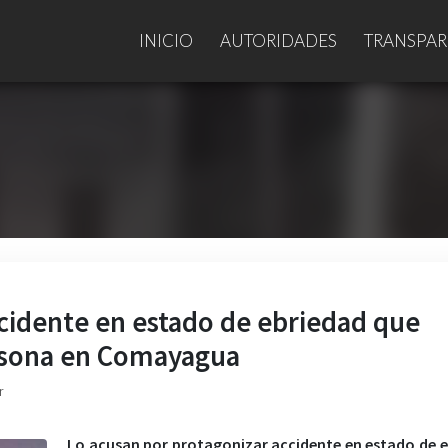
INICIO
AUTORIDADES
TRANSPAR
ccidente en estado de ebriedad que
rsona en Comayagua
r
Lo acusan por protagonizar accidente en estado de 