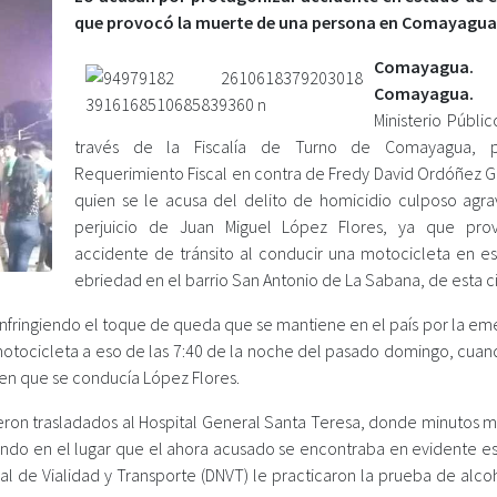
que provocó la muerte de una persona en Comayagua
Comayagua.
Comayagua.
Ministerio Públic
través de la Fiscalía de Turno de Comayagua, p
Requerimiento Fiscal en contra de Fredy David Ordóñez Ga
quien se le acusa del delito de homicidio culposo agr
perjuicio de Juan Miguel López Flores, ya que pro
accidente de tránsito al conducir una motocicleta en e
ebriedad en el barrio San Antonio de La Sabana, de esta c
infringiendo el toque de queda que se mantiene en el país por la em
motocicleta a eso de las 7:40 de la noche del pasado domingo, cuan
en que se conducía López Flores.
ueron trasladados al Hospital General Santa Teresa, donde minutos m
ficando en el lugar que el ahora acusado se encontraba en evidente 
al de Vialidad y Transporte (DNVT) le practicaron la prueba de alco