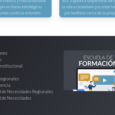
io Público y Policía Nacional
ATIC captura a sospechoso de q
jan en líneas estratégicas
la vida a ciudadano por estar 
untas contra la extorsión
por teléfono cerca de su pro
ones
o
nstitucional
Regionales
encia
d de Necesidades Regionales
d de Necesidades