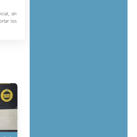
ial, sin
rtar los