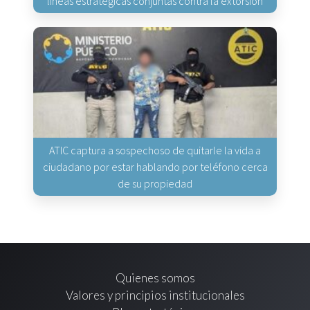
líneas estratégicas conjuntas contra la extorsión
ATIC captura a sospechoso de quitarle la vida a
ciudadano por estar hablando por teléfono cerca
de su propiedad
Quienes somos
Valores y principios institucionales