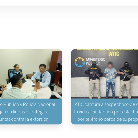
io Público y Policía Nacional
ATIC captura a sospechoso de q
jan en líneas estratégicas
la vida a ciudadano por estar 
untas contra la extorsión
por teléfono cerca de su pro