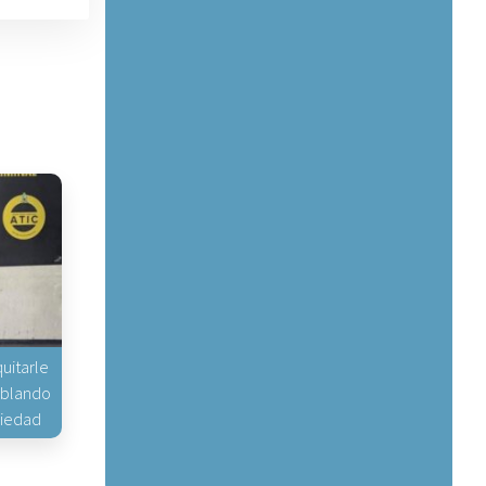
uitarle
hablando
piedad