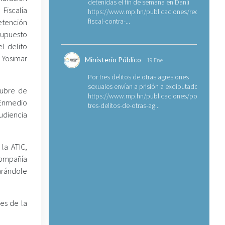
detenidas el fin de semana en Danlí
Fiscalía
https://www.mp.hn/publicaciones/requerimien
fiscal-contra-...
etención
supuesto
l delito
 Yosimar
Ministerio Público
19 Ene
Por tres delitos de otras agresiones
sexuales envían a prisión a exdiputado
tubre de
https://www.mp.hn/publicaciones/por-
 Enmedio
tres-delitos-de-otras-ag...
udiencia
la ATIC,
compañía
arándole
es de la