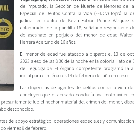
de imputado, la Sección de Muerte de Menores de la 
Especial de Delitos Contra la Vida (FEDCV) logró la d
judicial en contra de Kevin Fabian Ponce Vásquez 
colaborador de la pandilla 18, señalado responsable de
de asesinato en perjuicio del menor de edad Walter
Herrera Aceituno de 16 años.
El menor de edad fue atacado a disparos el 13 de oc
2023 a eso de las 8:30 de la noche en la colonia Hato de
de Tegucigalpa. El órgano competente programó la a
inicial para el miércoles 14 de febrero del año en curso.
Las diligencias de agentes de delitos contra la vida de 
concluyen que el acusado conducía una mototaxi en 
ien presuntamente fue el hechor material del crimen del menor, disp
umbo desconocido.
ntes de apoyo estratégico, operaciones especiales y comunicacion
ado viernes 9 de febrero.