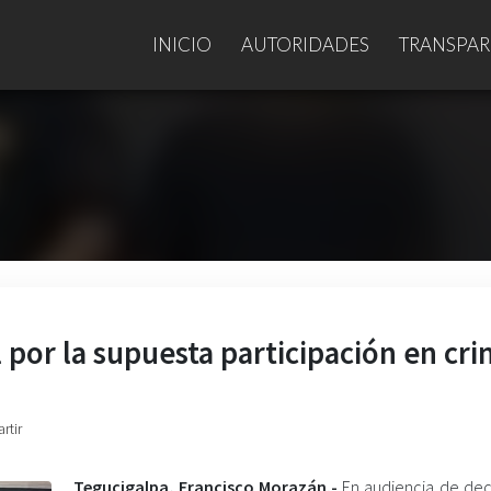
INICIO
AUTORIDADES
TRANSPAR
 por la supuesta participación en cr
rtir
Tegucigalpa, Francisco Morazán.-
En audiencia de dec