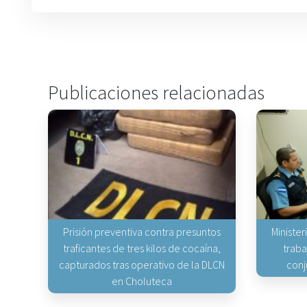
Publicaciones relacionadas
Prisión preventiva contra presuntos
Minister
traficantes de tres kilos de cocaína,
traba
capturados tras operativo de la DLCN
conj
en Choluteca