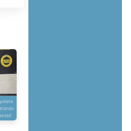
uitarle
hablando
piedad