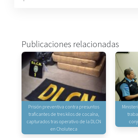
Publicaciones relacionadas
Prisión preventiva contra presuntos
Minister
traficantes de tres kilos de cocaína,
traba
capturados tras operativo de la DLCN
conj
en Choluteca