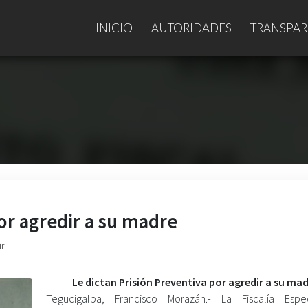
INICIO
AUTORIDADES
TRANSPAR
or agredir a su madre
ir
Le
dictan Prisión Preventiva por agredir a su ma
Tegucigalpa, Francisco Morazán.- La Fiscalía Espe