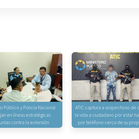
io Público y Policía Nacional
ATIC captura a sospechoso de q
jan en líneas estratégicas
la vida a ciudadano por estar 
untas contra la extorsión
por teléfono cerca de su pro