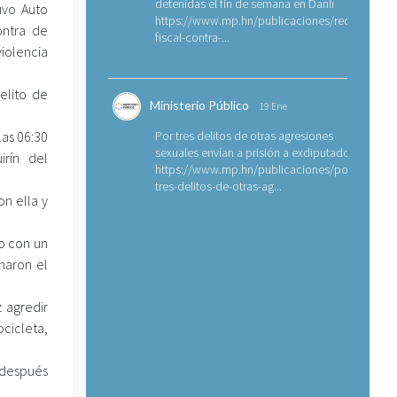
detenidas el fin de semana en Danlí
uvo Auto
https://www.mp.hn/publicaciones/requerimien
ontra de
fiscal-contra-...
iolencia
elito de
Ministerio Público
19 Ene
las 06:30
Por tres delitos de otras agresiones
sexuales envían a prisión a exdiputado
irín del
https://www.mp.hn/publicaciones/por-
tres-delitos-de-otras-ag...
n ella y
o con un
haron el
 agredir
cicleta,
 después