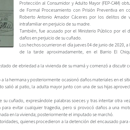
Protección al Consumidor y Adulto Mayor (FEP-CAM) obt
de Formal Procesamiento con Prisión Preventiva en c
Roberto Antonio Amador Cáceres por los delitos de v
intrafamiliar en perjuicio de su madre.
También, fue acusado por el Ministerio Público por el d
daños en perjuicio de su cuñado.
Los hechos ocurrieron el día jueves 04 de junio de 2020, a 
de la tarde aproximadamente, en el Barrio El Chiqu
estado de ebriedad a la vivienda de su mamá y comenzó a discutir co
 a la hermana y posteriormente ocasionó daños materiales en el siti
alió al patio, la adulta mayor junto con una de sus hijas aprovec
de su cuñado, expresándole palabras soeces y tras intentar otra vez
da para evitar cualquier tragedia, pero si provocó daños a una moto
ada en la vivienda; posteriormente el imputado se marchó.
 autoridades, quienes procedieron a la detención del encausado para