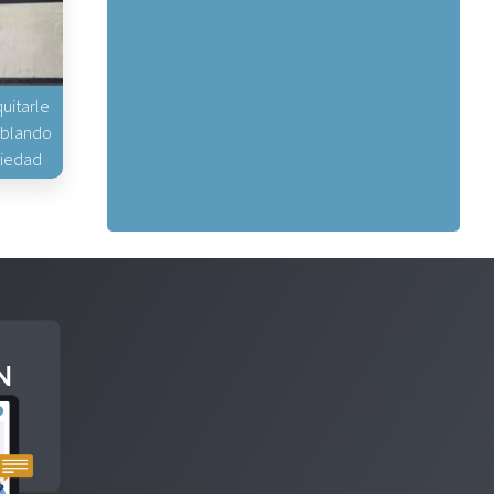
uitarle
hablando
piedad