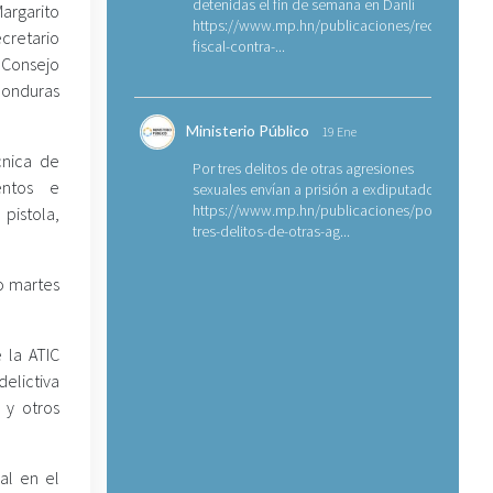
detenidas el fin de semana en Danlí
argarito
https://www.mp.hn/publicaciones/requerimien
retario
fiscal-contra-...
 Consejo
Honduras
Ministerio Público
19 Ene
cnica de
Por tres delitos de otras agresiones
ientos e
sexuales envían a prisión a exdiputado
https://www.mp.hn/publicaciones/por-
pistola,
tres-delitos-de-otras-ag...
mo martes
 la ATIC
elictiva
 y otros
al en el