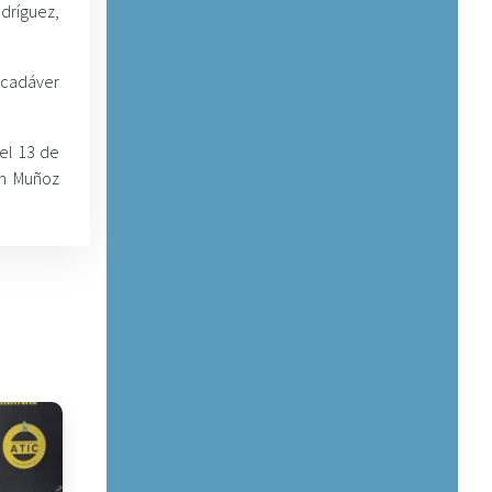
dríguez,
 cadáver
 el 13 de
ín Muñoz