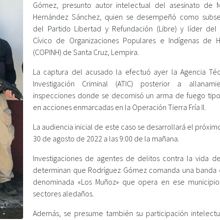
Gómez, presunto autor intelectual del asesinato de M
Hernández Sánchez, quien se desempeñó como subsec
del Partido Libertad y Refundación (Libre) y líder del
Cívico de Organizaciones Populares e Indígenas de 
(COPINH) de Santa Cruz, Lempira.
La captura del acusado la efectuó ayer la Agencia Té
Investigación Criminal (ATIC) posterior a allanam
inspecciones donde se decomisó un arma de fuego tipo 
en acciones enmarcadas en la Operación Tierra Fría II.
La audiencia inicial de este caso se desarrollará el próxi
30 de agosto de 2022 a las 9:00 de la mañana.
Investigaciones de agentes de delitos contra la vida de
determinan que Rodríguez Gómez comanda una banda d
denominada «Los Muñoz» que opera en ese municipio
sectores aledaños.
Además, se presume también su participación intelectu