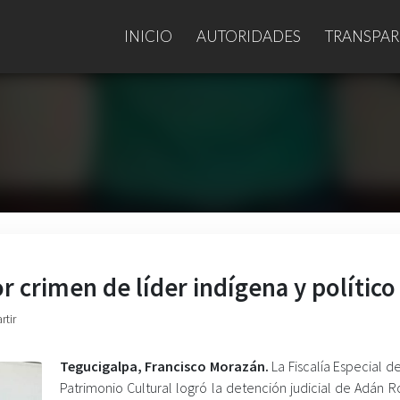
INICIO
AUTORIDADES
TRANSPAR
or crimen de líder indígena y político
rtir
Tegucigalpa, Francisco Morazán.
La Fiscalía Especial de
Patrimonio Cultural logró la detención judicial de Adán 