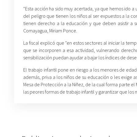
“Esta acción ha sido muy acertada, ya que hemos ido a 
del peligro que tienen los niños al ser expuestos a la co
tienen derecho a la educación y que deben asistir a su
Comayagua, Miriam Ponce.
La fiscal explicó que “en estos sectores al iniciar la te
que se incorporen a esa actividad, vulnerando derech
sensibilización puedan ayudar a bajar los índices de dese
El trabajo infantil pone en riesgo a los menores de edad
además, priva a los niños de su educación o les exige a
Mesa de Protección a la Niñez, de la cual forma parte el
las peores formas de trabajo infantil y garantizar que los