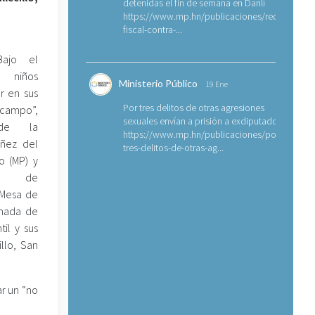
detenidas el fin de semana en Danlí
https://www.mp.hn/publicaciones/requerimien
fiscal-contra-...
ajo el
niños
Ministerio Público
19 Ene
r en sus
Por tres delitos de otras agresiones
 campo”,
sexuales envían a prisión a exdiputado
 de la
https://www.mp.hn/publicaciones/por-
iñez del
tres-delitos-de-otras-ag...
co (MP) y
tes de
a Mesa de
rnada de
il y sus
llo, San
ar un “no