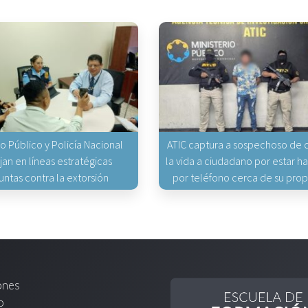
io Público y Policía Nacional
ATIC captura a sospechoso de q
jan en líneas estratégicas
la vida a ciudadano por estar 
untas contra la extorsión
por teléfono cerca de su pro
ones
o