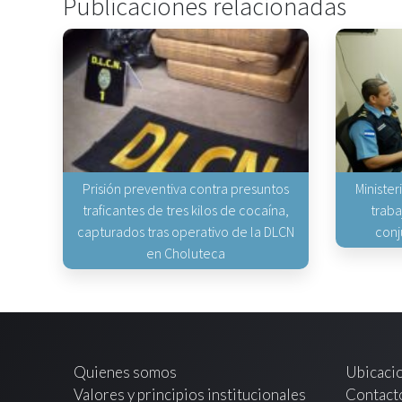
Publicaciones relacionadas
Prisión preventiva contra presuntos
Minister
traficantes de tres kilos de cocaína,
traba
capturados tras operativo de la DLCN
conj
en Choluteca
Quienes somos
Ubicaci
Valores y principios institucionales
Contact