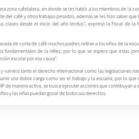
una zona cafetalera, en donde se les habló a los miembros de la c
rte del café y otros trabajos pesados, además se les hizo saber que 
s clases desde el inicio del año lectivo”, expresó la Fiscal de la 
mporada de corta de café muchos padres retiran a los niños de la esc
os fundamentales de la niñez, por lo que se espera que estas jor
rción escolar por esa causa”.
 y vulnera tanto el derecho internacional como las legislaciones na
sumir una doble carga como ser el trabajo y la escuela, por lo que 
 MP de manera activa, se busca ejecutar acciones que contribuyan a 
 niños y las niñas puedan gozar de todos sus derechos.