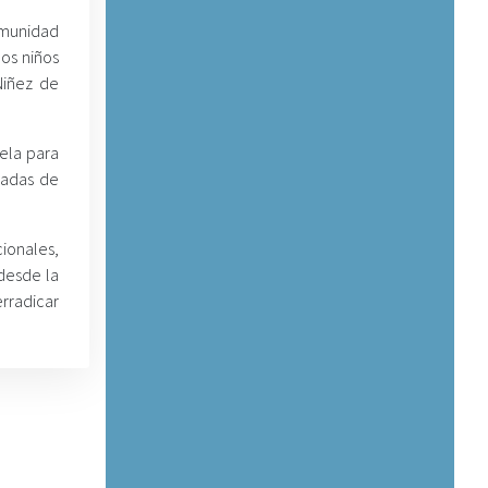
omunidad
los niños
Niñez de
uela para
nadas de
cionales,
desde la
erradicar