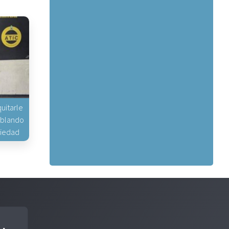
uitarle
hablando
piedad