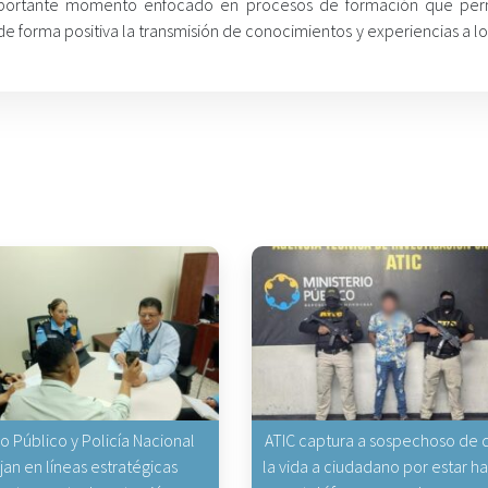
 importante momento enfocado en procesos de formación que per
 de forma positiva la transmisión de conocimientos y experiencias a 
io Público y Policía Nacional
ATIC captura a sospechoso de q
jan en líneas estratégicas
la vida a ciudadano por estar 