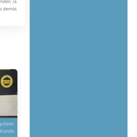
miten la
los demás
uitarle
hablando