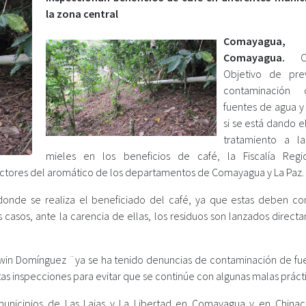
la zona central
Comayagua,
Comayagua.
Objetivo de pre
contaminación
fuentes de agua y 
si se está dando e
tratamiento a l
mieles en los beneficios de café, la Fiscalía Reg
ctores del aromático de los departamentos de Comayagua y La Paz.
 donde se realiza el beneficiado del café, ya que estas deben co
 casos, ante la carencia de ellas, los residuos son lanzados direct
win Domínguez ¨ya se ha tenido denuncias de contaminación de fu
as inspecciones para evitar que se continúe con algunas malas práct
 municipios de Las Lajas y La Libertad en Comayagua y en Chinac