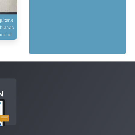
uitarle
hablando
piedad