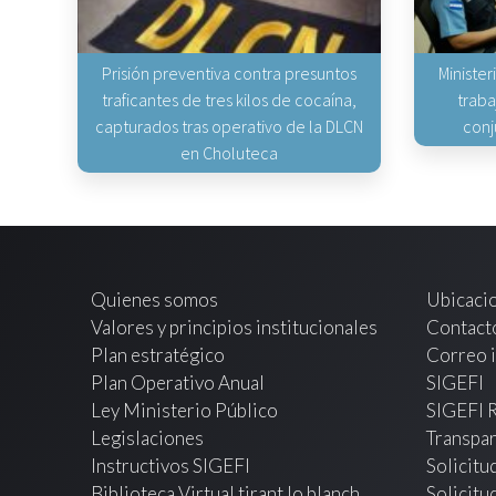
Prisión preventiva contra presuntos
Minister
traficantes de tres kilos de cocaína,
traba
capturados tras operativo de la DLCN
conj
en Choluteca
Quienes somos
Ubicaci
Valores y principios institucionales
Contact
Plan estratégico
Correo i
Plan Operativo Anual
SIGEFI
Ley Ministerio Público
SIGEFI 
Legislaciones
Transpar
Instructivos SIGEFI
Solicitu
Biblioteca Virtual tirant lo blanch
Solicitu