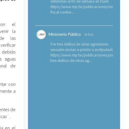
detenidas el fin de semana en Danlí
https://www.mp.hn/publicaciones/requerimien
fiscal-contra-...
Con el
venir la
Ministerio Público
19 Ene
 de las
Por tres delitos de otras agresiones
verificar
sexuales envían a prisión a exdiputado
l debido
https://www.mp.hn/publicaciones/por-
as aguas
tres-delitos-de-otras-ag...
ional de
ntar con
amente a
entes de
icas¨.
la en el