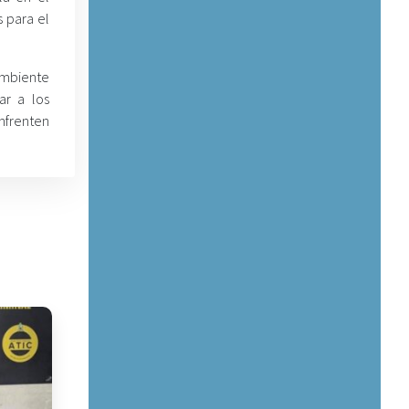
 para el
Ambiente
ar a los
nfrenten