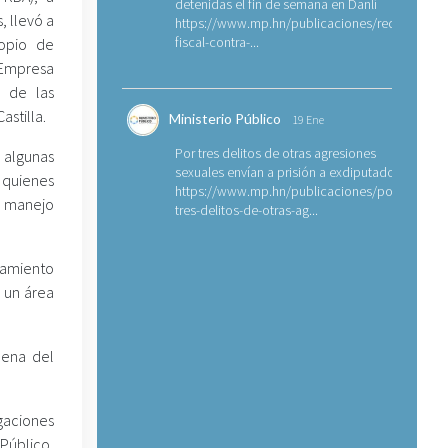
detenidas el fin de semana en Danlí
, llevó a
https://www.mp.hn/publicaciones/requerimien
fiscal-contra-...
opio de
 Empresa
o de las
astilla.
Ministerio Público
19 Ene
Por tres delitos de otras agresiones
 algunas
sexuales envían a prisión a exdiputado
, quienes
https://www.mp.hn/publicaciones/por-
l manejo
tres-delitos-de-otras-ag...
tamiento
 un área
cena del
igaciones
Público,