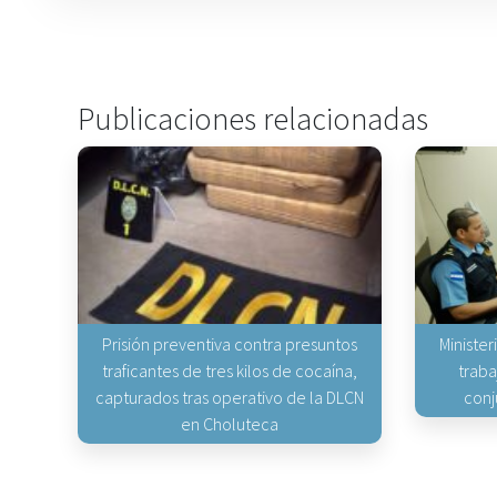
Publicaciones relacionadas
Prisión preventiva contra presuntos
Minister
traficantes de tres kilos de cocaína,
traba
capturados tras operativo de la DLCN
conj
en Choluteca