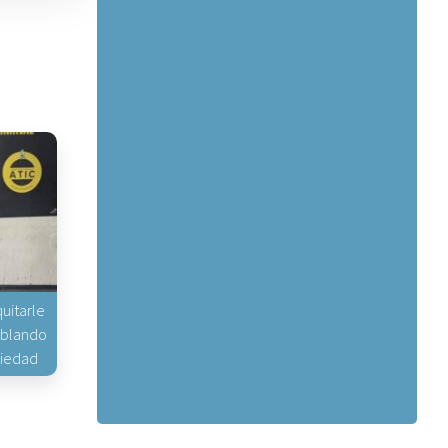
uitarle
hablando
piedad