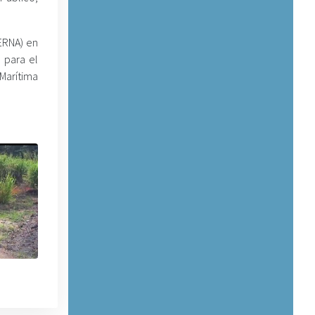
SERNA) en
 para el
 Marítima