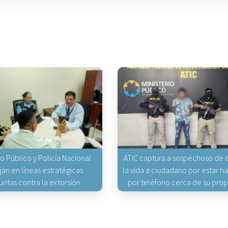
io Público y Policía Nacional
ATIC captura a sospechoso de q
jan en líneas estratégicas
la vida a ciudadano por estar 
untas contra la extorsión
por teléfono cerca de su pro