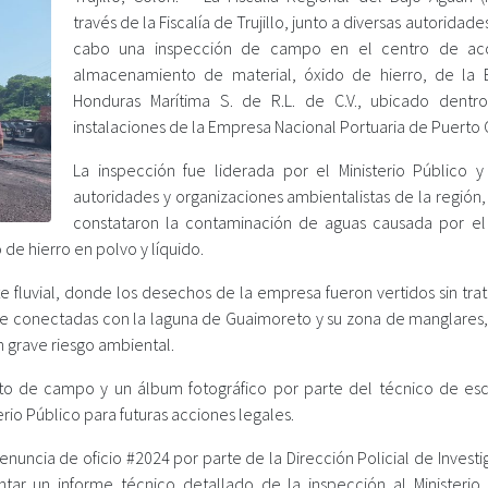
través de la Fiscalía de Trujillo, junto a diversas autoridades
cabo una inspección de campo en el centro de ac
almacenamiento de material, óxido de hierro, de la
Honduras Marítima S. de R.L. de C.V., ubicado dentr
instalaciones de la Empresa Nacional Portuaria de Puerto C
La inspección fue liderada por el Ministerio Público y
autoridades y organizaciones ambientalistas de la región
constataron la contaminación de aguas causada por e
e hierro en polvo y líquido.
e fluvial, donde los desechos de la empresa fueron vertidos sin tra
e conectadas con la laguna de Guaimoreto y su zona de manglares,
n grave riesgo ambiental.
nto de campo y un álbum fotográfico por parte del técnico de es
terio Público para futuras acciones legales.
enuncia de oficio #2024 por parte de la Dirección Policial de Invest
tar un informe técnico detallado de la inspección al Ministerio 