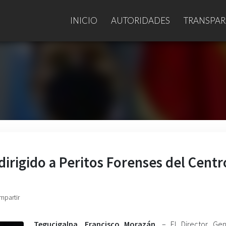
INICIO
AUTORIDADES
TRANSPAR
dirigido a Peritos Forenses del Centr
mpartir
Tegucigalpa, Francisco Morazán.
– El Director Ge