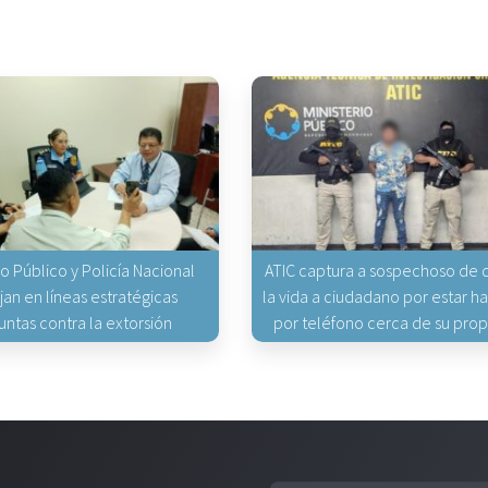
io Público y Policía Nacional
ATIC captura a sospechoso de q
jan en líneas estratégicas
la vida a ciudadano por estar 
untas contra la extorsión
por teléfono cerca de su pro