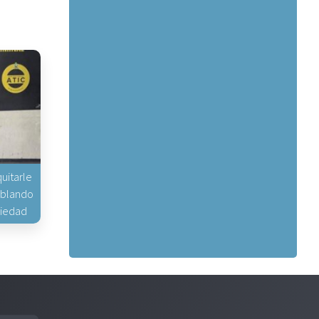
uitarle
hablando
piedad