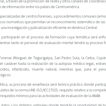
nal, a través de la promoción de redes y otros canales de coordinac
io de información entre los países de Centroamérica.
especializadas de centros forenses, a procedimientos comunes (armo
arcos normativos que permitan un reconocimiento sistemático de las
na investigación y judicialización eficiente en América Central.
al participarán en el proceso de formación cuya temática será enf
mientras tanto el personal de evaluación mental tendrá su proceso f
Forense (Morgue) de Tegucigalpa, San Pedro Sula, la Ceiba, Copán
l cadáver hasta la realización de la autopsia médico legal, estran
cidios, infanticidio, muerte natural; mientras que, para el per
lógicos.
ética, su proceso de enseñanza será teórico práctico donde partici
uisitos de la norma UNE-ISO/IEC17025, requisito relativo a la compe
s requisitos mínimos para las actividades de evaluación de la ANAB.
de datos y los distintos umbrales donde tendrán la oportunidad de h