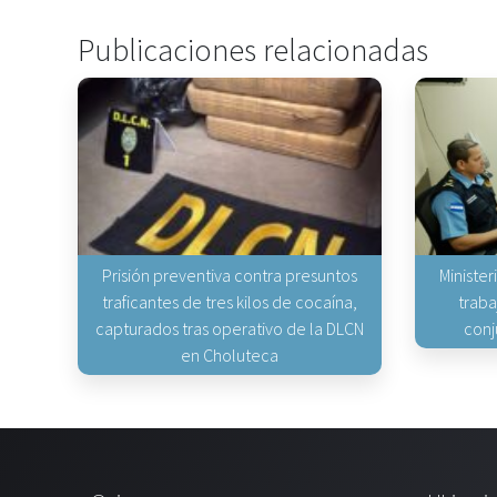
Publicaciones relacionadas
Prisión preventiva contra presuntos
Minister
traficantes de tres kilos de cocaína,
traba
capturados tras operativo de la DLCN
conj
en Choluteca