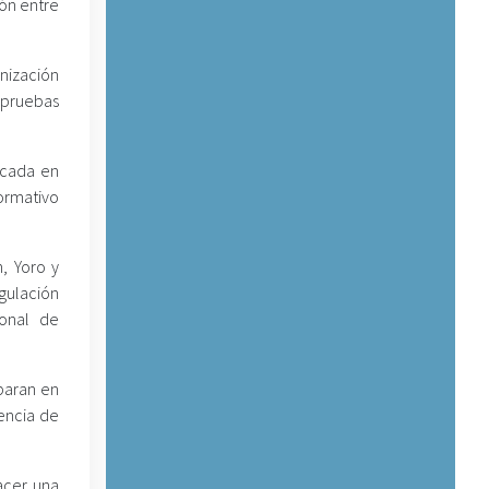
ión entre
nización
 pruebas
ocada en
ormativo
, Yoro y
gulación
sonal de
paran en
tencia de
acer una