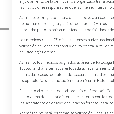
enjuiciamiento de la delincuencia organizada transnacio
las instituciones responsables que faciliten el intercamb
Asimismo, el proyecto tratará de dar apoyo a unidades 
de normas de recogida y análisis de pruebas) y a los m
aportadas por otro país aumentando las posibilidades de u
Los médicos de las 27 clínicas forenses a nivel nacion
validación del daño corporal y delito contra la mujer, 
en Psicología Forense.
Asimismo, los médicos asignados al área de Patología 
Tocoa, tendrá la temática enfocada al levantamiento de
homicida, casos de atentado sexual, homicidios, sui
histopatología, su capacitación será en Análisis Histopato
En cuanto al personal del Laboratorio de Serología Gen
el programa de auditoría interna de acuerdo con los req
los laboratorios en ensayo y calibración forense, para lo
Además se revisará los temas se validación y análisis 