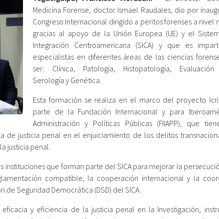
Medicina Forense, doctor Ismael Raudales, dio por inaug
Congreso Internacional dirigido a peritos forenses a nivel 
gracias al apoyo de la Unión Europea (UE) y el Siste
Integración Centroamericana (SICA) y que es impar
especialistas en diferentes áreas de las ciencias foren
ser: Clínica, Patología, Histopatología, Evaluación
Serología y Genética.
Esta formación se realiza en el marco del proyecto Icr
parte de la Fundación Internacional y para Iberoam
Administración y Políticas Públicas (FIIAPP), que ti
ma de justicia penal en el enjuiciamiento de los delitos transnacion
a justicia penal.
s instituciones que forman parte del SICA para mejorar la persecuci
eglamentación compatible, la cooperación internacional y la coor
ión de Seguridad Democrática (DSD) del SICA.
icacia y eficiencia de la justicia penal en la Investigación, instr