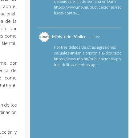
detenidas el fin de semana en Danlí
urado el
https://www.mp.hn/publicaciones/requerimien
fiscal-contra-...
nacional,
ma de la
tido por
ses como
Ministerio Público
19 Ene
 Mental,
Por tres delitos de otras agresiones
sexuales envían a prisión a exdiputado
https://www.mp.hn/publicaciones/por-
ime, por
tres-delitos-de-otras-ag...
érica de
ene como
ales y el
ón de los
dinación
ucción y