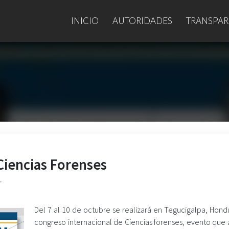
INICIO
AUTORIDADES
TRANSPAR
Ciencias Forenses
r
Del 7 al 10 de octubre se realizará en Tegucigalpa, Hondur
congreso internacional de Ciencias forenses, evento que 