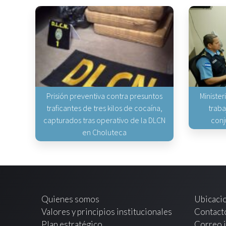
Prisión preventiva contra presuntos
Minister
traficantes de tres kilos de cocaína,
traba
capturados tras operativo de la DLCN
conj
en Choluteca
Quienes somos
Ubicaci
Valores y principios institucionales
Contact
Plan estratégico
Correo i