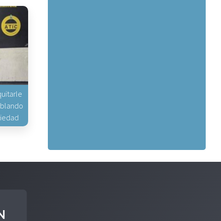
uitarle
hablando
piedad