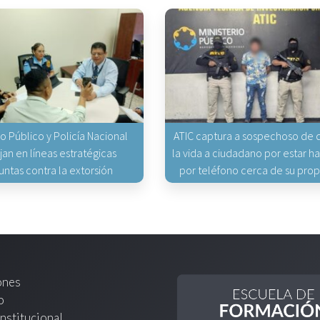
io Público y Policía Nacional
ATIC captura a sospechoso de q
jan en líneas estratégicas
la vida a ciudadano por estar 
untas contra la extorsión
por teléfono cerca de su pro
ones
o
nstitucional