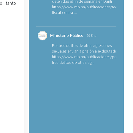
detenidas el fin de semana en Danlí
s tanto
https://www.mp.hn/publicaciones/requerimien
fiscal-contra-...
Ministerio Público
19 Ene
Por tres delitos de otras agresiones
sexuales envían a prisión a exdiputado
https://www.mp.hn/publicaciones/por-
tres-delitos-de-otras-ag...