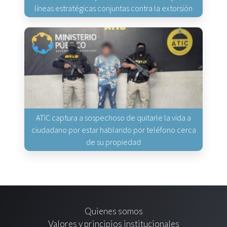
líneas estratégicas conjuntas contra la extorsión
ATIC captura a sospechoso de quitarle la vida a
ciudadano por estar hablando por teléfono cerca
de su propiedad
Quienes somos
Valores y principios institucionales