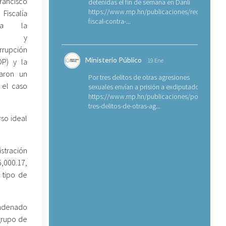
rancisco
detenidas el fin de semana en Danlí
https://www.mp.hn/publicaciones/requerimien
iscalía
fiscal-contra-...
ara la
cia y
rrupción
Ministerio Público
OP) y la
19 Ene
raron un
Por tres delitos de otras agresiones
 el caso
sexuales envían a prisión a exdiputado
https://www.mp.hn/publicaciones/por-
tres-delitos-de-otras-ag...
rso ideal
stración
,000.17,
 tipo de
ondenado
 grupo de