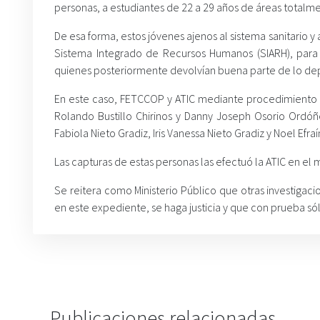
personas, a estudiantes de 22 a 29 años de áreas totalment
De esa forma, estos jóvenes ajenos al sistema sanitario y a
Sistema Integrado de Recursos Humanos (SIARH), para 
quienes posteriormente devolvían buena parte de lo dep
En este caso, FETCCOP y ATIC mediante procedimiento a
Rolando Bustillo Chirinos y Danny Joseph Osorio Ordóñe
Fabiola Nieto Gradiz, Iris Vanessa Nieto Gradiz y Noel Efra
Las capturas de estas personas las efectuó la ATIC en el 
Se reitera como Ministerio Público que otras investigac
en este expediente, se haga justicia y que con prueba só
Publicaciones relacionadas