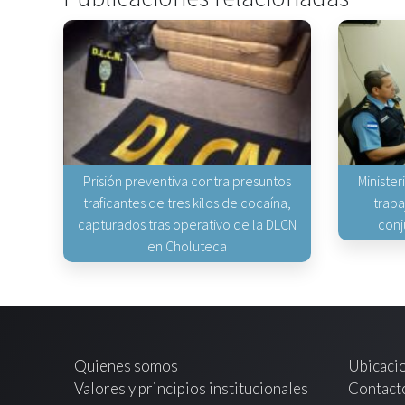
Prisión preventiva contra presuntos
Minister
traficantes de tres kilos de cocaína,
traba
capturados tras operativo de la DLCN
conj
en Choluteca
Quienes somos
Ubicaci
Valores y principios institucionales
Contact