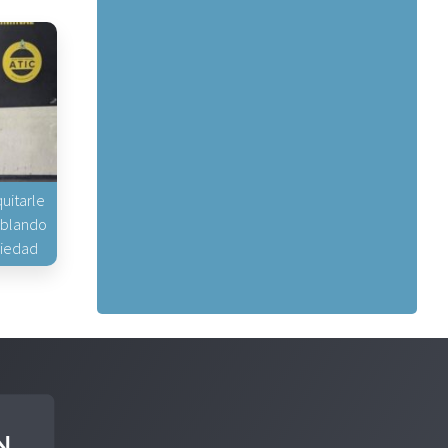
uitarle
hablando
piedad