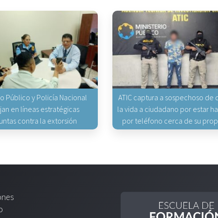
io Público y Policía Nacional
ATIC captura a sospechoso de q
jan en líneas estratégicas
la vida a ciudadano por estar 
untas contra la extorsión
por teléfono cerca de su pro
ones
o