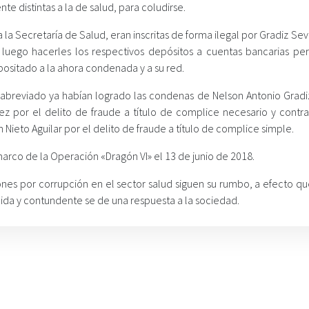
e distintas a la de salud, para coludirse.
 la Secretaría de Salud, eran inscritas de forma ilegal por Gradiz Sevi
luego hacerles los respectivos depósitos a cuentas bancarias per
ositado a la ahora condenada y a su red.
breviado ya habían logrado las condenas de Nelson Antonio Gradiz
z por el delito de fraude a título de complice necesario y contra
ín Nieto Aguilar por el delito de fraude a título de complice simple.
marco de la Operación «Dragón VI» el 13 de junio de 2018.
iones por corrupción en el sector salud siguen su rumbo, a efecto q
lida y contundente se de una respuesta a la sociedad.