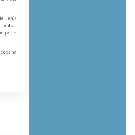
de Jesús
, ambos
ransporte
 cocaína