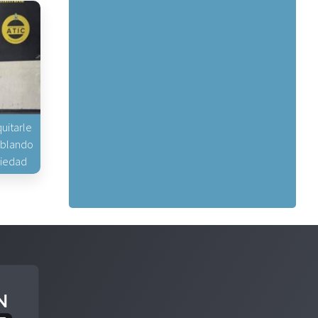
uitarle
hablando
piedad