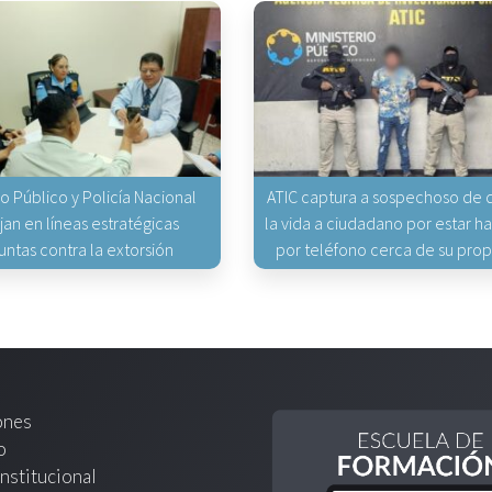
io Público y Policía Nacional
ATIC captura a sospechoso de q
jan en líneas estratégicas
la vida a ciudadano por estar 
untas contra la extorsión
por teléfono cerca de su pro
ones
o
nstitucional