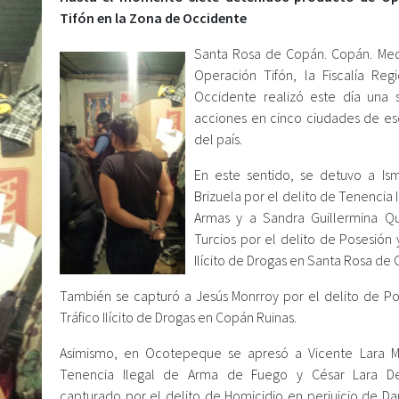
Tifón en la Zona de Occidente
Santa Rosa de Copán. Copán. Med
Operación Tifón, la Fiscalía Reg
Occidente realizó este día una 
acciones en cinco ciudades de es
del país.
En este sentido, se detuvo a Is
Brizuela por el delito de Tenencia 
Armas y a Sandra Guillermina Qui
Turcios por el delito de Posesión 
Ilícito de Drogas en Santa Rosa de
También se capturó a Jesús Monrroy por el delito de Po
Tráfico Ilícito de Drogas en Copán Ruinas.
Asimismo, en Ocotepeque se apresó a Vicente Lara M
Tenencia Ilegal de Arma de Fuego y César Lara De
capturado por el delito de Homicidio en perjuicio de Dar