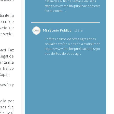
detenidas el fin de semana en Danlí
https://www.mp.hn/publicaciones/requerimien
fiscal-contra-...
iante la
ional de
serie de
Ministerio Público
19 Ene
e sector
Por tres delitos de otras agresiones
sexuales envían a prisión a exdiputado
https://www.mp.hn/publicaciones/por-
mael Paz
tres-delitos-de-otras-ag...
Ilegal de
ntanilla
y Tráfico
 Copán.
sesión y
ejía por
ras fue
lin Roel