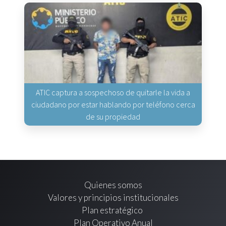
ATIC captura a sospechoso de quitarle la vida a
ciudadano por estar hablando por teléfono cerca
de su propiedad
Quienes somos
Valores y principios institucionales
Plan estratégico
Plan Operativo Anual