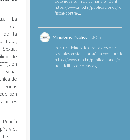
detenidas el fin de semana en Danlí
https://www.mp.hn/publicaciones/requerimien
fiscal-contra-...
la. La
nal del
s de la
Ministerio Público
19 Ene
a Trata,
Por tres delitos de otras agresiones
Sexual
sexuales envían a prisión a exdiputado
áfico de
https://www.mp.hn/publicaciones/por-
CTP), en
tres-delitos-de-otras-ag...
ersonal
cnica de
en zonas
 que son
laciones
a Policía
pira y el
ntes.