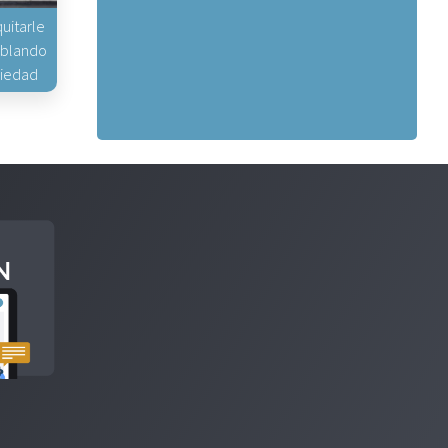
uitarle
hablando
piedad