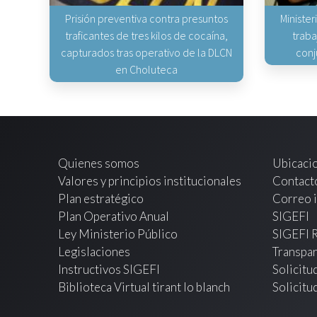
Prisión preventiva contra presuntos
Minister
traficantes de tres kilos de cocaína,
traba
capturados tras operativo de la DLCN
conj
en Choluteca
Quienes somos
Ubicaci
Valores y principios institucionales
Contact
Plan estratégico
Correo i
Plan Operativo Anual
SIGEFI
Ley Ministerio Público
SIGEFI 
Legislaciones
Transpar
Instructivos SIGEFI
Solicitu
Biblioteca Virtual tirant lo blanch
Solicitu