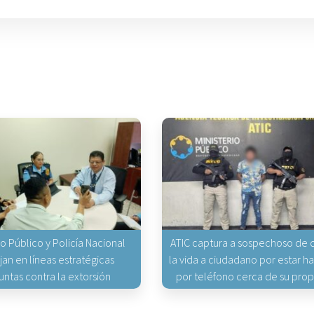
io Público y Policía Nacional
ATIC captura a sospechoso de q
jan en líneas estratégicas
la vida a ciudadano por estar 
untas contra la extorsión
por teléfono cerca de su pro