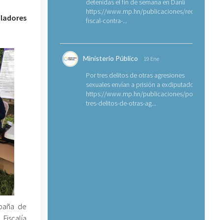
detenidas el fin de semana en Danlí
https://www.mp.hn/publicaciones/requerimien
bladores
fiscal-contra-...
Ministerio Público
19 Ene
Por tres delitos de otras agresiones
sexuales envían a prisión a exdiputado
https://www.mp.hn/publicaciones/por-
tres-delitos-de-otras-ag...
mpaña de
Fiscalía