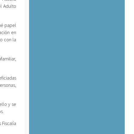
l Adulto
qué papel
ación en
o con la
familiar,
eficiadas
ersonas,
llo y se
s.
 Fiscalía