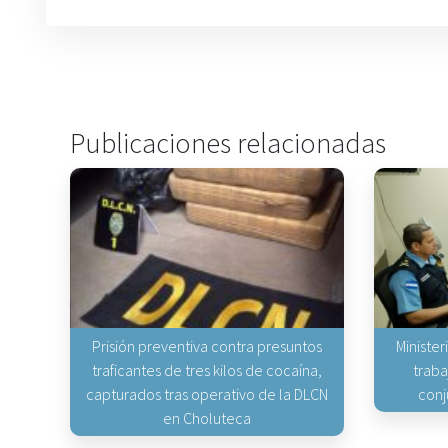
Publicaciones relacionadas
Prisión preventiva contra presuntos
Minister
traficantes de tres kilos de cocaína,
traba
capturados tras operativo de la DLCN
conj
en Choluteca