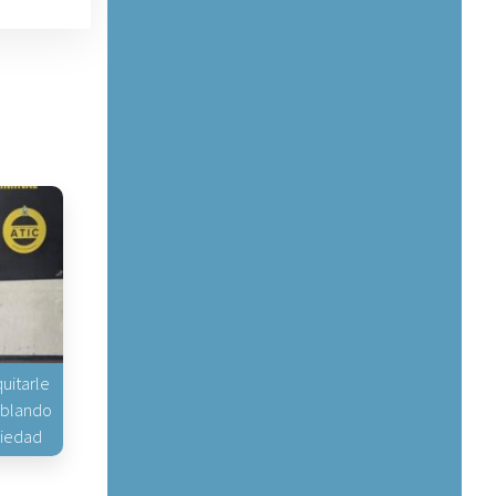
uitarle
hablando
piedad