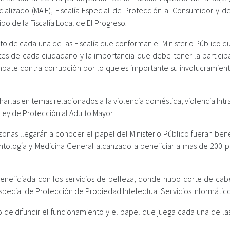
ializado (MAIE), Fiscalía Especial de Protección al Consumidor y de
o de la Fiscalía Local de El Progreso.
to de cada una de las Fiscalía que conforman el Ministerio Público 
ntes de cada ciudadano y la importancia que debe tener la particip
ombate contra corrupción por lo que es importante su involucramient
charlas en temas relacionados a la violencia doméstica, violencia Intra
 Ley de Protección al Adulto Mayor.
sonas llegarán a conocer el papel del Ministerio Público fueran ben
tología y Medicina General alcanzado a beneficiar a mas de 200 p
beneficiada con los servicios de belleza, donde hubo corte de cabe
special de Protección de Propiedad Intelectual Servicios Informático
o de difundir el funcionamiento y el papel que juega cada una de las