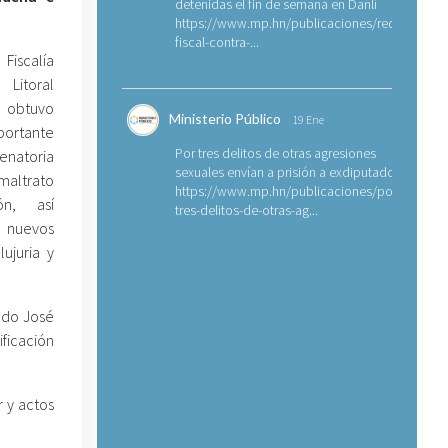
detenidas el fin de semana en Danlí
https://www.mp.hn/publicaciones/requerimien
fiscal-contra-...
Fiscalía
Litoral
) obtuvo
Ministerio Público
19 Ene
tante
Por tres delitos de otras agresiones
enatoria
sexuales envían a prisión a exdiputado
 maltrato
https://www.mp.hn/publicaciones/por-
ón, así
tres-delitos-de-otras-ag...
 nuevos
ujuria y
ado José
ficación
r y actos