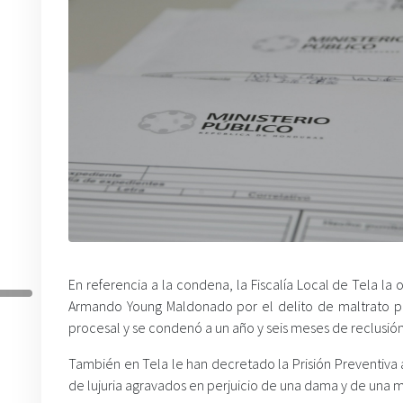
En referencia a la condena, la Fiscalía Local de Tela 
Armando Young Maldonado por el delito de maltrato por
procesal y se condenó a un año y seis meses de reclusión
También en Tela le han decretado la Prisión Preventiva a 
de lujuria agravados en perjuicio de una dama y de una