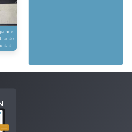
uitarle
hablando
piedad