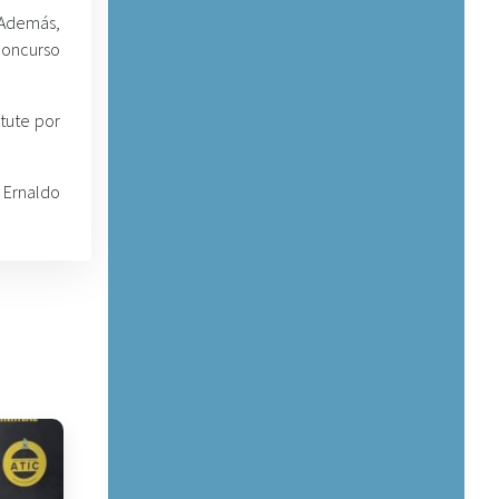
. Además,
concurso
atute por
 Ernaldo