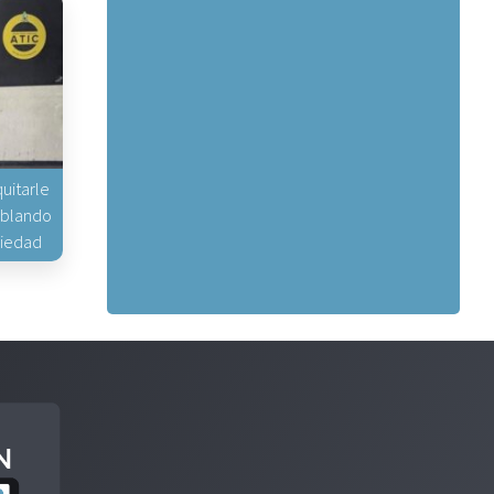
uitarle
hablando
piedad