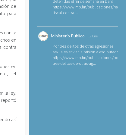
detenidas el fin de semana en Danlí
ención de
https://www.mp.hn/publicaciones/requerimien
fiscal-contra-...
nto para
s con la
Ministerio Público
19 Ene
echos en
Por tres delitos de otras agresiones
s contra
sexuales envían a prisión a exdiputado
https://www.mp.hn/publicaciones/por-
tres-delitos-de-otras-ag...
iones en
nte, el
n la ley.
 reportó
endo así