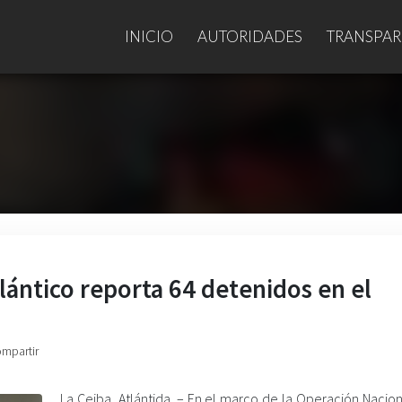
INICIO
AUTORIDADES
TRANSPAR
tlántico reporta 64 detenidos en el
ompartir
La Ceiba, Atlántida. – En el marco de la Operación Nacional