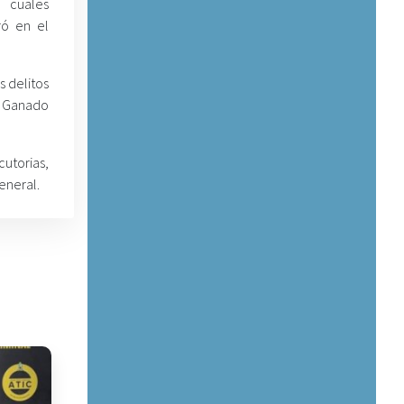
 cuales
ró en el
s delitos
e Ganado
utorias,
eneral.