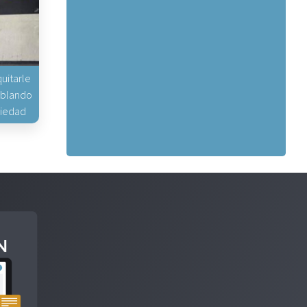
uitarle
hablando
piedad