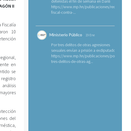
detenidas el fin de semana en Danlí
AGÓN II
https://www.mp.hn/publicaciones/requerimien
fiscal-contra-...
 Fiscalía
taron 10
Ministerio Público
19 Ene
etención
Por tres delitos de otras agresiones
sexuales envían a prisión a exdiputado
https://www.mp.hn/publicaciones/por-
egional,
tres-delitos-de-otras-ag...
mente en
entido se
 registro
análisis
 mayores
otección
ones del
méstica,