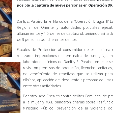
posible la captura de nueve personas en Operación DR
Danlí, El Paraíso. En el Marco de la “Operación Dragón II” La
Regional de Oriente y autoridades policiales ejecu
allanamientos y 4 órdenes de captura obteniendo así la d
de 9 personas por diferentes delitos.
Fiscales de Protección al consumidor de esta oficina r
realizaron inspecciones en terminales de buses, igual
laboratorios clínicos de Danlí y El Paraíso, en este s
revisaron permisos de operación, licencias sanitarias,
de vencimiento de reactivos que se utilizan para 
clínicos, aplicación del descuento a personas adultas
entre otras actividades.
Por otro lado Fiscales contra delitos Comunes, de pr
a la mujer y MAIE brindaron charlas sobre las funci
Ministerio Público, prevención de la violencia do