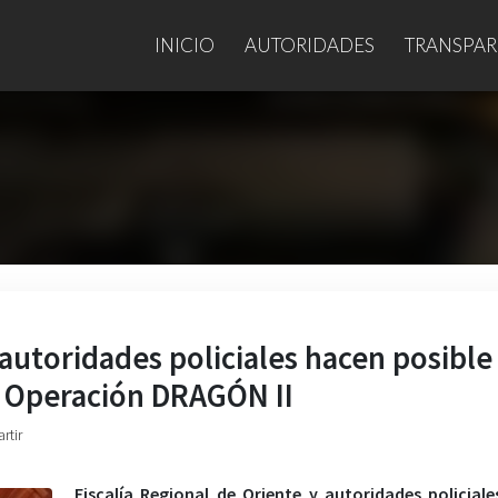
INICIO
AUTORIDADES
TRANSPAR
 autoridades policiales hacen posible 
n Operación DRAGÓN II
rtir
Fiscalía Regional de Oriente y autoridades policial