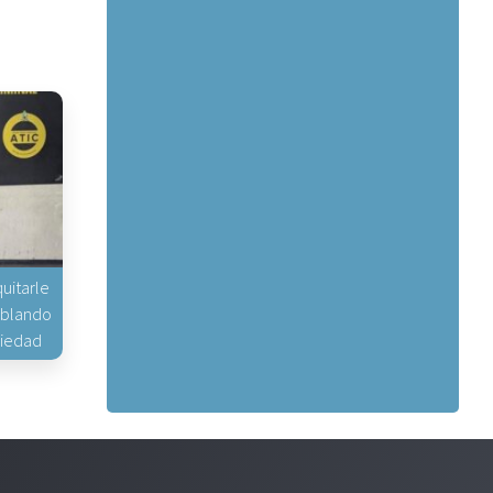
uitarle
hablando
piedad