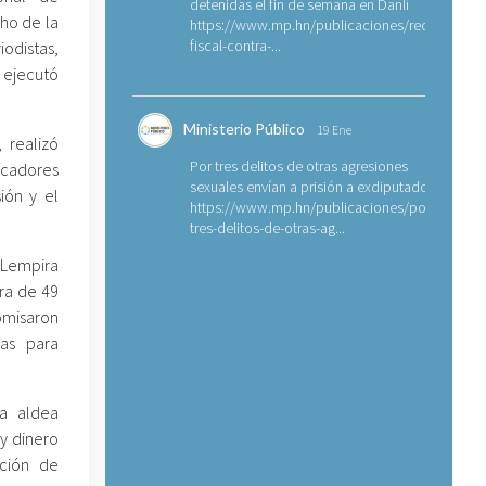
detenidas el fin de semana en Danlí
ho de la
https://www.mp.hn/publicaciones/requerimien
fiscal-contra-...
odistas,
 ejecutó
Ministerio Público
19 Ene
 realizó
Por tres delitos de otras agresiones
icadores
sexuales envían a prisión a exdiputado
ión y el
https://www.mp.hn/publicaciones/por-
tres-delitos-de-otras-ag...
 Lempira
ura de 49
omisaron
as para
a aldea
y dinero
ación de