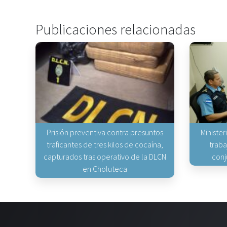
Publicaciones relacionadas
Prisión preventiva contra presuntos
Minister
traficantes de tres kilos de cocaína,
traba
capturados tras operativo de la DLCN
conj
en Choluteca