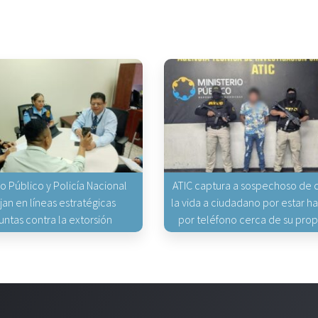
io Público y Policía Nacional
ATIC captura a sospechoso de q
jan en líneas estratégicas
la vida a ciudadano por estar 
untas contra la extorsión
por teléfono cerca de su pro