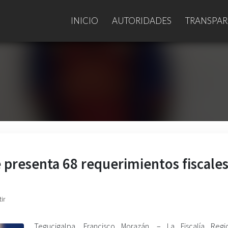
INICIO
AUTORIDADES
TRANSPAR
e presenta 68 requerimientos fiscale
ir
Tegucigalpa, Francisco Morazán. – La Fiscalía Reg