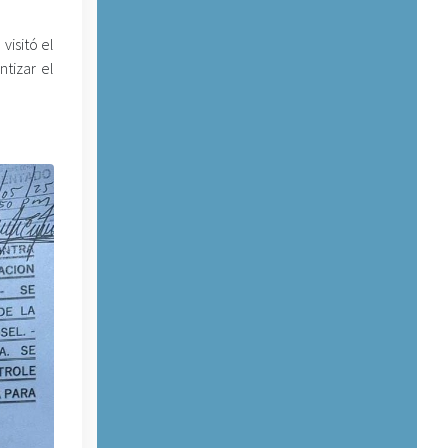
visitó el
tizar el