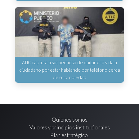
ATIC captura a sospechoso de quitarle la vida a
ciudadano por estar hablando por teléfono cerca
de su propiedad
Quienes somos
Valores y principios institucionales
Plan estratégico