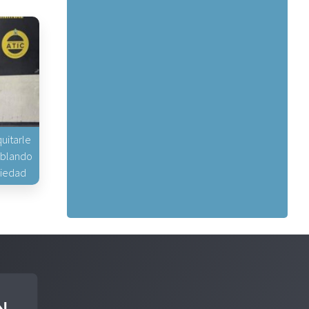
uitarle
hablando
piedad