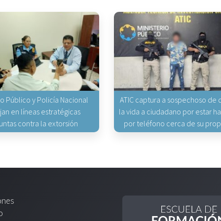
io Público y Policía Nacional
ATIC captura a sospechoso de q
jan en líneas estratégicas
la vida a ciudadano por estar 
untas contra la extorsión
por teléfono cerca de su pro
ones
o