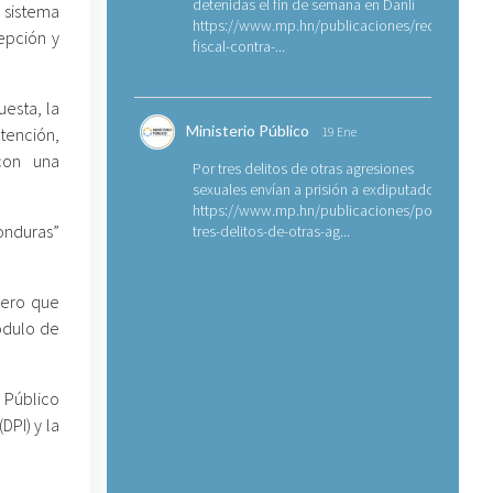
detenidas el fin de semana en Danlí
l sistema
https://www.mp.hn/publicaciones/requerimien
epción y
fiscal-contra-...
uesta, la
Ministerio Público
tención,
19 Ene
 con una
Por tres delitos de otras agresiones
sexuales envían a prisión a exdiputado
https://www.mp.hn/publicaciones/por-
onduras”
tres-delitos-de-otras-ag...
nero que
ódulo de
 Público
DPI) y la