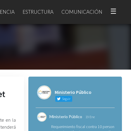
☰
ENCIA
ESTRUCTURA
COMUNICACIÓN
et
Ministerio Público
Seguir
Ministerio Público
19 Ene
te en la
atenderá
Requerimiento fiscal contra 10 personas