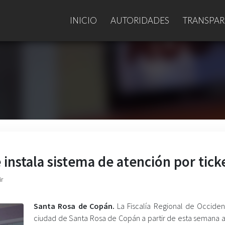
INICIO
AUTORIDADES
TRANSPAR
 instala sistema de atención por tick
ir
Santa Rosa de Copán.
La Fiscalía Regional de Occiden
ciudad de Santa Rosa de Copán a partir de esta semana 