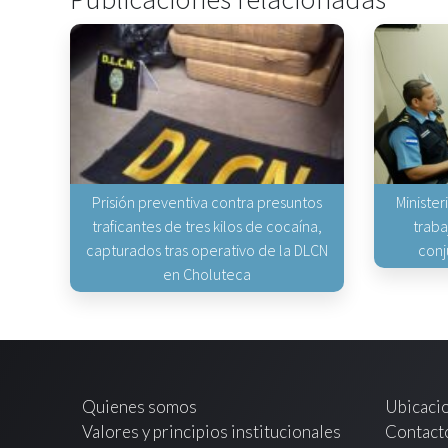
Prisión preventiva contra presuntos
Minister
traficantes de tres kilos de cocaína,
traba
capturados tras operativo de la DLCN
conj
en Choluteca
Quienes somos
Ubicaci
Valores y principios institucionales
Contact