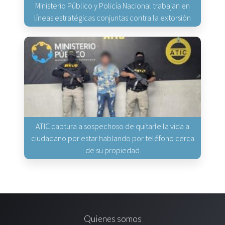
Ministerio Público y Policía Nacional trabajan en
líneas estratégicas conjuntas contra la extorsión
ATIC captura a sospechoso de quitarle la vida a
ciudadano por estar hablando por teléfono cerca
de su propiedad
Quienes somos