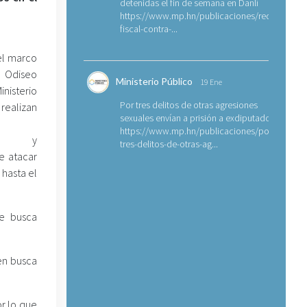
detenidas el fin de semana en Danlí
https://www.mp.hn/publicaciones/requerimien
fiscal-contra-...
el marco
n Odiseo
Ministerio Público
19 Ene
nisterio
Por tres delitos de otras agresiones
ealizan
sexuales envían a prisión a exdiputado
https://www.mp.hn/publicaciones/por-
nes y
tres-delitos-de-otras-ag...
de atacar
 hasta el
se busca
en busca
or lo que