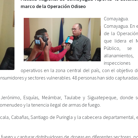
marco de la Operación Odiseo
Comayagua.
Comayagua. En 
de la Operació
que lidera el Mi
Público, se r
allanamientos,
inspeccio
operativos en la zona central del país, con el objetivo 
consumidores y sectores vulnerables. 48 personas han sido capturadas
 Jerónimo, Esquías, Meámbar, Taulabe y Siguatepeque, donde 
arcomenudeo y la tenencia ilegal de armas de fuego.
rcala, Cabañas, Santiago de Puringla y la cabecera departamental, 
fuego y capturar distribuidores de drogas en diferentes sectores, p