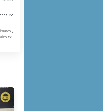
iones de
timaras y
cales del