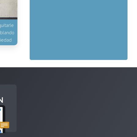
uitarle
hablando
piedad