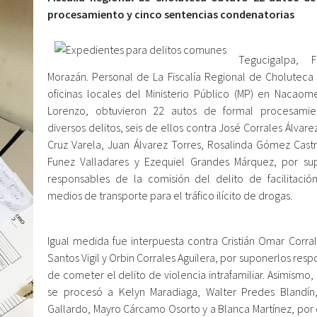
procesamiento y cinco sentencias condenatorias
Tegucigalpa, F
Morazán. Personal de La Fiscalía Regional de Choluteca 
oficinas locales del Ministerio Público (MP) en Nacaom
Lorenzo, obtuvieron 22 autos de formal procesamie
diversos delitos, seis de ellos contra José Corrales Álvare
Cruz Varela, Juan Álvarez Torres, Rosalinda Gómez Castr
Funez Valladares y Ezequiel Grandes Márquez, por su
responsables de la comisión del delito de facilitació
medios de transporte para el tráfico ilícito de drogas.
Igual medida fue interpuesta contra Cristián Omar Corral
Santos Vigil y Orbin Corrales Aguilera, por suponerlos res
de cometer el delito de violencia intrafamiliar. Asimismo
se procesó a Kelyn Maradiaga, Walter Predes Blandín
Gallardo, Mayro Cárcamo Osorto y a Blanca Martínez, por 