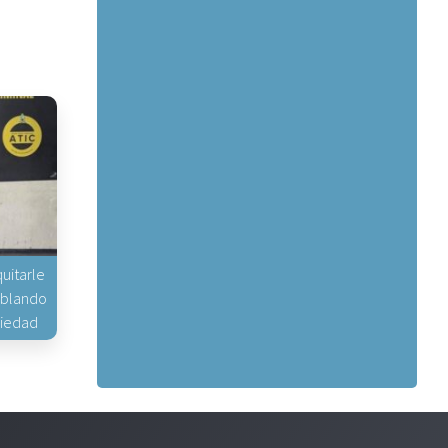
uitarle
hablando
piedad