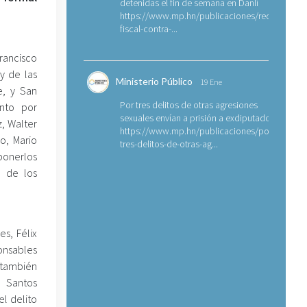
detenidas el fin de semana en Danlí
https://www.mp.hn/publicaciones/requerimien
fiscal-contra-...
rancisco
y de las
Ministerio Público
19 Ene
e, y San
Por tres delitos de otras agresiones
nto por
sexuales envían a prisión a exdiputado
z, Walter
https://www.mp.hn/publicaciones/por-
o, Mario
tres-delitos-de-otras-ag...
ponerlos
n de los
es, Félix
ponsables
, también
, Santos
el delito