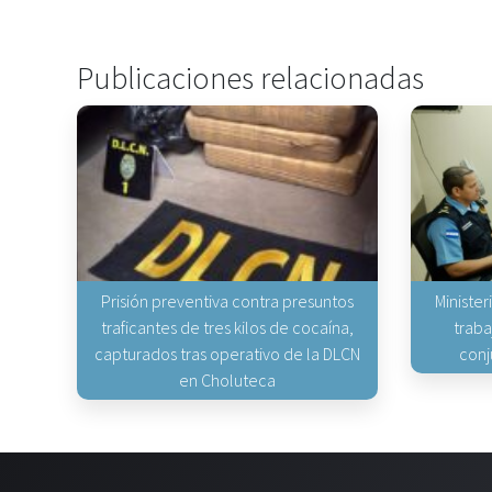
Publicaciones relacionadas
Prisión preventiva contra presuntos
Minister
traficantes de tres kilos de cocaína,
traba
capturados tras operativo de la DLCN
conj
en Choluteca