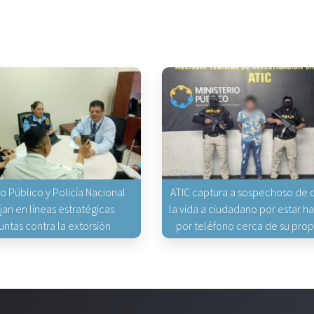
io Público y Policía Nacional
ATIC captura a sospechoso de q
jan en líneas estratégicas
la vida a ciudadano por estar 
untas contra la extorsión
por teléfono cerca de su pro