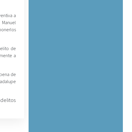
entiva a
 Manuel
onerlos
elito de
lmente a
a pena de
uadalupe
delitos