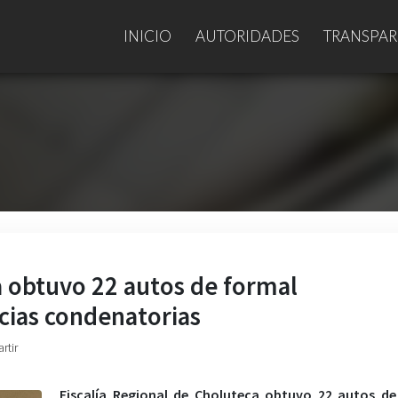
INICIO
AUTORIDADES
TRANSPAR
a obtuvo 22 autos de formal
cias condenatorias
rtir
Fiscalía Regional de Choluteca obtuvo 22 autos de