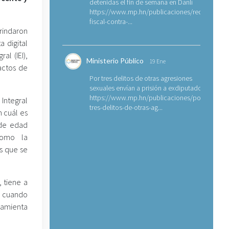
detenidas el fin de semana en Danlí
https://www.mp.hn/publicaciones/requerimien
fiscal-contra-...
indaron
 digital
al (IEI),
Ministerio Público
19 Ene
 actos de
Por tres delitos de otras agresiones
sexuales envían a prisión a exdiputado
https://www.mp.hn/publicaciones/por-
Integral
tres-delitos-de-otras-ag...
n cuál es
 de edad
como la
s que se
 tiene a
 y cuando
rramienta