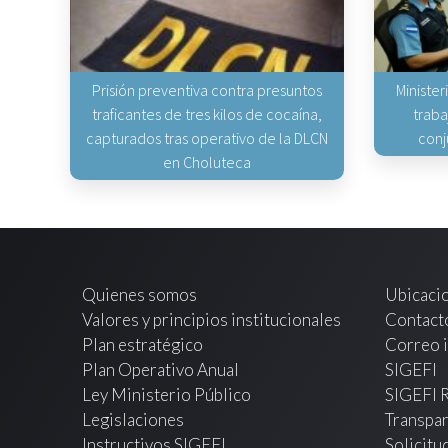
Prisión preventiva contra presuntos
Minister
traficantes de tres kilos de cocaína,
traba
capturados tras operativo de la DLCN
conj
en Choluteca
Quienes somos
Ubicaci
Valores y principios institucionales
Contact
Plan estratégico
Correo i
Plan Operativo Anual
SIGEFI
Ley Ministerio Público
SIGEFI 
Legislaciones
Transpar
Instructivos SIGEFI
Solicitu