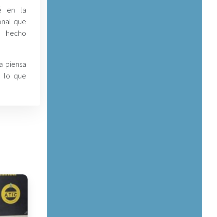
é en la
onal que
r hecho
a piensa
, lo que