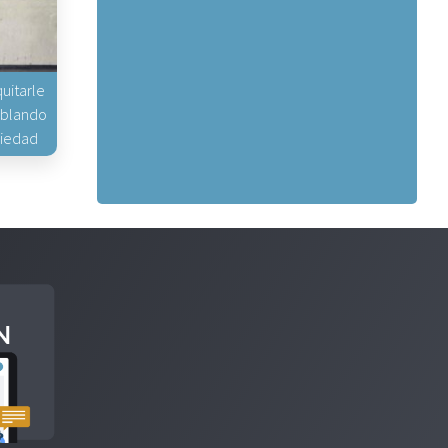
uitarle
hablando
piedad