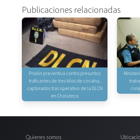
Publicaciones relacionadas
Prisión preventiva contra presuntos
Minister
traficantes de tres kilos de cocaína,
traba
capturados tras operativo de la DLCN
conj
en Choluteca
Quienes somos
Ubicaci