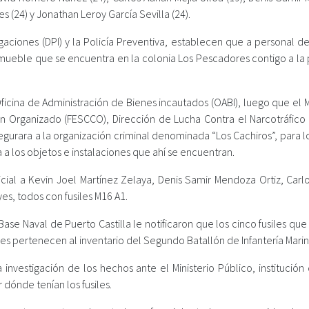
s (24) y Jonathan Leroy García Sevilla (24).
tigaciones (DPI) y la Policía Preventiva, establecen que a personal d
inmueble que se encuentra en la colonia Los Pescadores contigo a la
ficina de Administración de Bienes incautados (OABI), luego que el M
men Organizado (FESCCO), Dirección de Lucha Contra el Narcotráfico 
segurara a la organización criminal denominada “Los Cachiros”, para l
a los objetos e instalaciones que ahí se encuentran.
cial a Kevin Joel Martínez Zelaya, Denis Samir Mendoza Ortiz, Carlo
s, todos con fusiles M16 A1.
ase Naval de Puerto Castilla le notificaron que los cinco fusiles qu
ales pertenecen al inventario del Segundo Batallón de Infantería Marin
a investigación de los hechos ante el Ministerio Público, institución
r dónde tenían los fusiles.