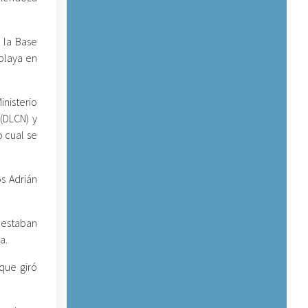
e la Base
 playa en
inisterio
(DLCN) y
o cual se
s Adrián
e estaban
a.
 que giró