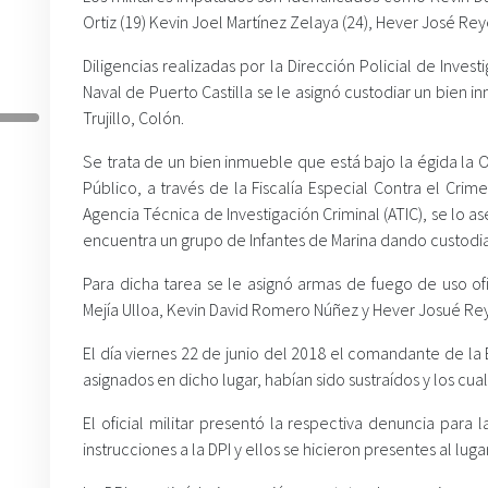
Ortiz (19) Kevin Joel Martínez Zelaya (24), Hever José Reye
Diligencias realizadas por la Dirección Policial de Inves
Naval de Puerto Castilla se le asignó custodiar un bien 
Trujillo, Colón.
Se trata de un bien inmueble que está bajo la égida la O
Público, a través de la Fiscalía Especial Contra el Cri
Agencia Técnica de Investigación Criminal (ATIC), se lo a
encuentra un grupo de Infantes de Marina dando custodia 
Para dicha tarea se le asignó armas de fuego de uso ofi
Mejía Ulloa, Kevin David Romero Núñez y Hever Josué Reye
El día viernes 22 de junio del 2018 el comandante de la B
asignados en dicho lugar, habían sido sustraídos y los cu
El oficial militar presentó la respectiva denuncia para l
instrucciones a la DPI y ellos se hicieron presentes al luga