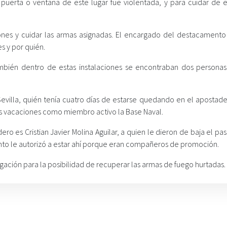
puerta o ventana de este lugar fue violentada, y para cuidar de e
iones y cuidar las armas asignadas. El encargado del destacamento
s y por quién.
también dentro de estas instalaciones se encontraban dos persona
Sevilla, quién tenía cuatro días de estarse quedando en el apostade
 vacaciones como miembro activo la Base Naval.
ro es Cristian Javier Molina Aguilar, a quien le dieron de baja el p
to le autorizó a estar ahí porque eran compañeros de promoción.
gación para la posibilidad de recuperar las armas de fuego hurtadas.