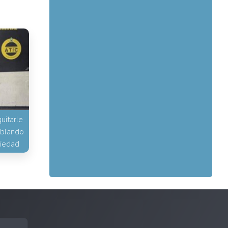
uitarle
hablando
piedad