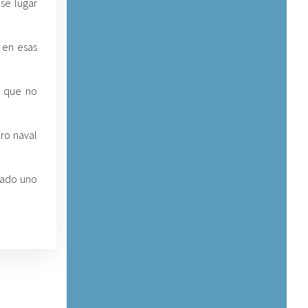
se lugar
 en esas
s que no
ro naval
asado uno