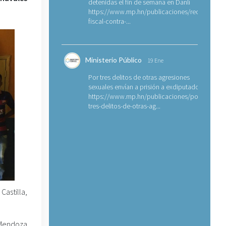
detenidas el fin de semana en Danlí
https://www.mp.hn/publicaciones/requerimien
fiscal-contra-...
Ministerio Público
19 Ene
Por tres delitos de otras agresiones
sexuales envían a prisión a exdiputado
https://www.mp.hn/publicaciones/por-
tres-delitos-de-otras-ag...
Castilla,
 Mendoza