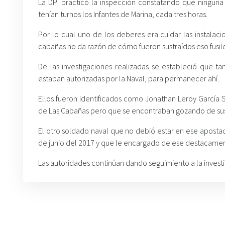
La DPI practicó la inspección constatando que ninguna 
tenían turnos los Infantes de Marina, cada tres horas.
Por lo cual uno de los deberes era cuidar las instalac
cabañas no da razón de cómo fueron sustraídos eso fusile
De las investigaciones realizadas se estableció que 
estaban autorizadas por la Naval, para permanecer ahí.
Ellos fueron identificados como Jonathan Leroy García 
de Las Cabañas pero que se encontraban gozando de sus
El otro soldado naval que no debió estar en ese apostade
de junio del 2017 y que le encargado de ese destacamen
Las autoridades continúan dando seguimiento a la investi