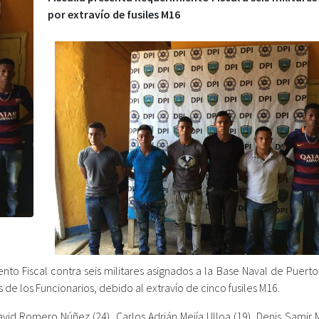
por extravío de fusiles M16
iento Fiscal contra seis militares asignados a la Base Naval de Puerto 
de los Funcionarios, debido al extravío de cinco fusiles M16.
avid Romero Núñez (24), Carlos Adrián Mejía Ulloa (19), Denis Samir