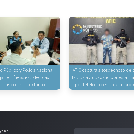
io Público y Policía Nacional
ATIC captura a sospechoso de q
jan en líneas estratégicas
la vida a ciudadano por estar 
untas contra la extorsión
por teléfono cerca de su pro
ones