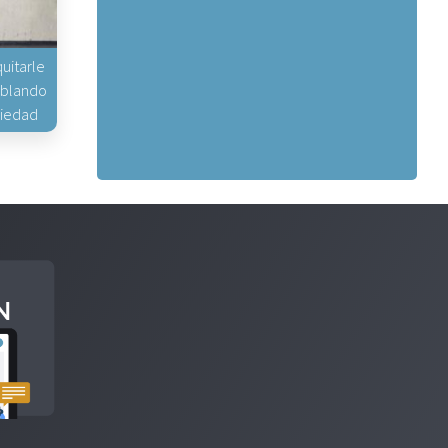
uitarle
hablando
piedad