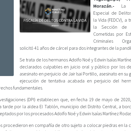
Morazán.-
La Fi
Especial de Delito
la Vida (FEDCV), a 
la Sección de 
Cometidas por Est
Criminales Organ
solicitó 41 años de cárcel para dos integrantes de la pandil
Se trata de los hermanos Adolfo Noé y Edwin Isaías Martí
declarados culpables en juicio oral y público por los de
asesinato en perjuicio de Jair Isai Portillo, asesinato en su
ejecución de tentativa acabada en perjuicio del he
derechos fundamentales.
Investigaciones (DPI) establecen que, en fecha 19 de mayo de 2020, 
a tarde por la aldea El Tablón, municipio del Distrito Central, a bo
ceptados por los procesados Adolfo Noé y Edwin Isaías Martínez Rodas
s procedieron en compañía de otro sujeto a colocar piedras en la c