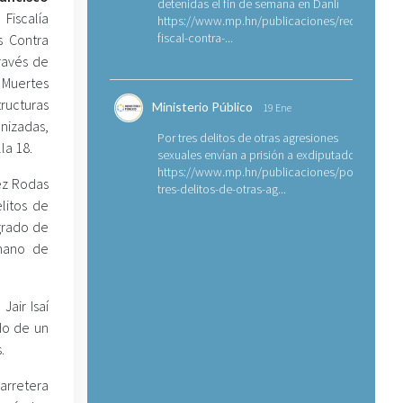
detenidas el fin de semana en Danlí
scalía
https://www.mp.hn/publicaciones/requerimien
fiscal-contra-...
s Contra
través de
Muertes
ructuras
Ministerio Público
19 Ene
izadas,
Por tres delitos de otras agresiones
la 18.
sexuales envían a prisión a exdiputado
https://www.mp.hn/publicaciones/por-
nez Rodas
tres-delitos-de-otras-ag...
litos de
 grado de
rmano de
Jair Isaí
rdo de un
.
arretera