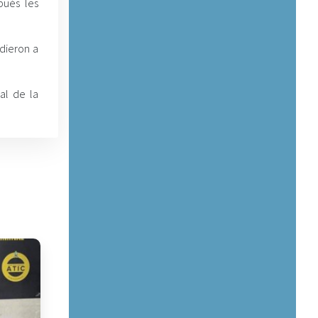
pués les
 dieron a
al de la