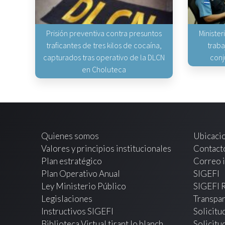
Prisión preventiva contra presuntos
Minister
traficantes de tres kilos de cocaína,
traba
capturados tras operativo de la DLCN
conj
en Choluteca
Quienes somos
Ubicaci
Valores y principios institucionales
Contact
Plan estratégico
Correo i
Plan Operativo Anual
SIGEFI
Ley Ministerio Público
SIGEFI 
Legislaciones
Transpar
Instructivos SIGEFI
Solicitu
Biblioteca Virtual tirant lo blanch
Solicitu