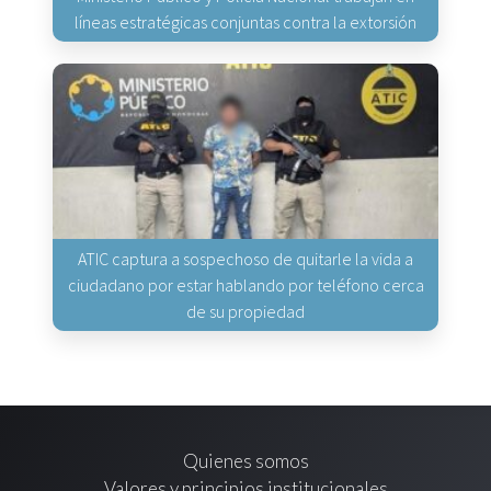
líneas estratégicas conjuntas contra la extorsión
ATIC captura a sospechoso de quitarle la vida a
ciudadano por estar hablando por teléfono cerca
de su propiedad
Quienes somos
Valores y principios institucionales