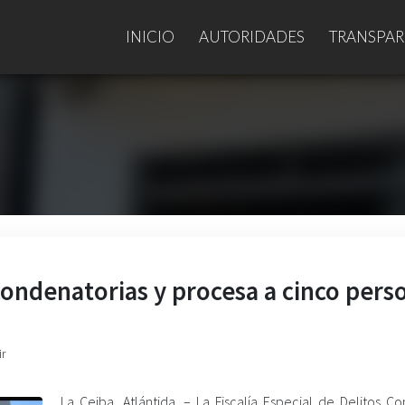
INICIO
AUTORIDADES
TRANSPAR
 condenatorias y procesa a cinco pers
ir
La Ceiba, Atlántida. – La Fiscalía Especial de Delitos C