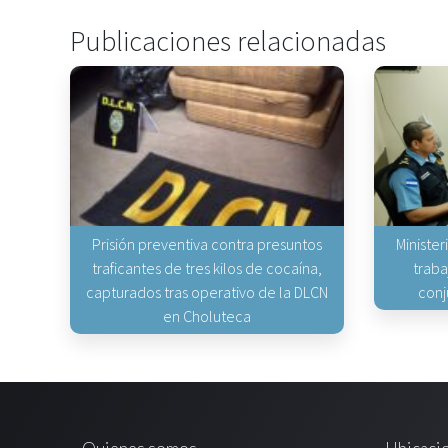
Publicaciones relacionadas
Prisión preventiva contra presuntos
Minister
traficantes de tres kilos de cocaína,
traba
capturados tras operativo de la DLCN
conj
en Choluteca