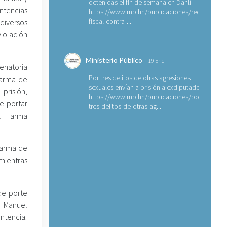
detenidas el fin de semana en Danlí
tencias
https://www.mp.hn/publicaciones/requerimien
fiscal-contra-...
diversos
iolación
Ministerio Público
19 Ene
enatoria
Por tres delitos de otras agresiones
 arma de
sexuales envían a prisión a exdiputado
prisión,
https://www.mp.hn/publicaciones/por-
e portar
tres-delitos-de-otras-ag...
el arma
 arma de
mientras
de porte
a Manuel
entencia.