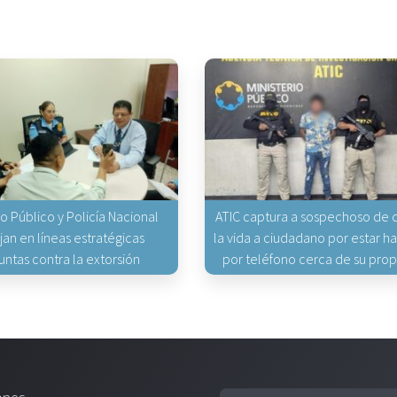
io Público y Policía Nacional
ATIC captura a sospechoso de q
jan en líneas estratégicas
la vida a ciudadano por estar 
untas contra la extorsión
por teléfono cerca de su pro