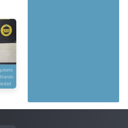
uitarle
hablando
piedad