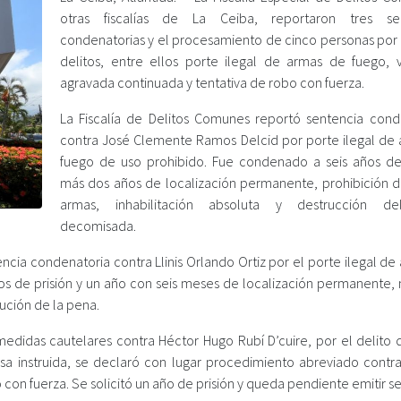
otras fiscalías de La Ceiba, reportaron tres sen
condenatorias y el procesamiento de cinco personas por 
delitos, entre ellos porte ilegal de armas de fuego, v
agravada continuada y tentativa de robo con fuerza.
La Fiscalía de Delitos Comunes reportó sentencia cond
contra José Clemente Ramos Delcid por porte ilegal de
fuego de uso prohibido. Fue condenado a seis años de 
más dos años de localización permanente, prohibición d
armas, inhabilitación absoluta y destrucción d
decomisada.
cia condenatoria contra Llinis Orlando Ortiz por el porte ilegal de
ños de prisión y un año con seis meses de localización permanente, 
cución de la pena.
didas cautelares contra Héctor Hugo Rubí D’cuire, por el delito 
sa instruida, se declaró con lugar procedimiento abreviado contr
con fuerza. Se solicitó un año de prisión y queda pendiente emitir s