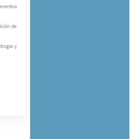
eventiva
ición de
 drogas y