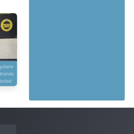
uitarle
hablando
piedad