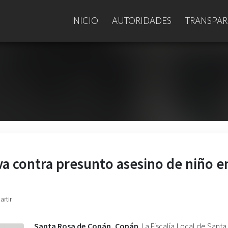
INICIO
AUTORIDADES
TRANSPAR
iva contra presunto asesino de niño en
artir
Santa Rosa de Copán, Copán
. La Fiscalía Local de Sant