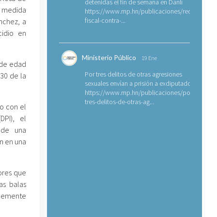
detenidas el fin de semana en Danlí
a medida
https://www.mp.hn/publicaciones/requerimien
fiscal-contra-...
nchez, a
cidio en
Ministerio Público
19 Ene
 de edad
Por tres delitos de otras agresiones
30 de la
sexuales envían a prisión a exdiputado
https://www.mp.hn/publicaciones/por-
tres-delitos-de-otras-ag...
co con el
DPI), el
 de una
n en una
ores que
as balas
blemente