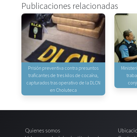
Publicaciones relacionadas
Prisión preventiva contra presuntos
Minister
traficantes de tres kilos de cocaína,
traba
capturados tras operativo de la DLCN
conj
en Choluteca
Quienes somos
Ubicaci