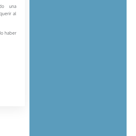
ndo una
uerir al
do haber