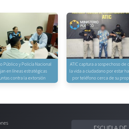
io Público y Policía Nacional
ATIC captura a sospechoso de q
jan en líneas estratégicas
la vida a ciudadano por estar 
untas contra la extorsión
por teléfono cerca de su pro
ones