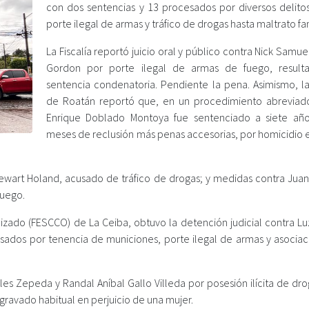
con dos sentencias y 13 procesados por diversos delito
porte ilegal de armas y tráfico de drogas hasta maltrato fam
La Fiscalía reportó juicio oral y público contra Nick Samuel
Gordon por porte ilegal de armas de fuego, result
sentencia condenatoria. Pendiente la pena. Asimismo, la 
de Roatán reportó que, en un procedimiento abreviado
Enrique Doblado Montoya fue sentenciado a siete año
meses de reclusión más penas accesorias, por homicidio 
Etewart Holand, acusado de tráfico de drogas; y medidas contra Juan
fuego.
nizado (FESCCO) de La Ceiba, obtuvo la detención judicial contra Lu
usados por tenencia de municiones, porte ilegal de armas y asociac
les Zepeda y Randal Aníbal Gallo Villeda por posesión ilícita de dr
 agravado habitual en perjuicio de una mujer.