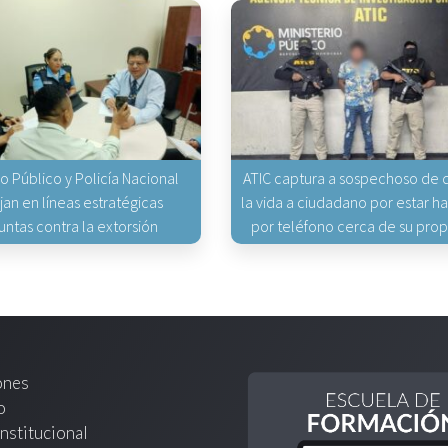
io Público y Policía Nacional
ATIC captura a sospechoso de q
jan en líneas estratégicas
la vida a ciudadano por estar 
untas contra la extorsión
por teléfono cerca de su pro
ones
o
nstitucional