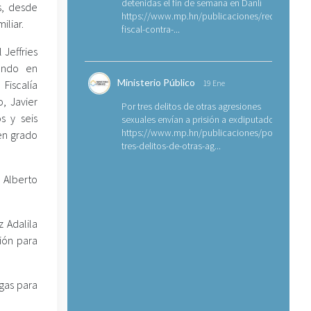
detenidas el fin de semana en Danlí
s, desde
https://www.mp.hn/publicaciones/requerimien
iliar.
fiscal-contra-...
 Jeffries
ando en
Ministerio Público
Fiscalía
19 Ene
, Javier
Por tres delitos de otras agresiones
s y seis
sexuales envían a prisión a exdiputado
https://www.mp.hn/publicaciones/por-
en grado
tres-delitos-de-otras-ag...
 Alberto
z Adalila
ión para
ogas para