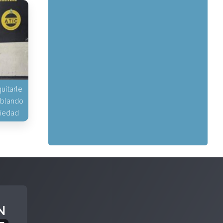
uitarle
hablando
piedad