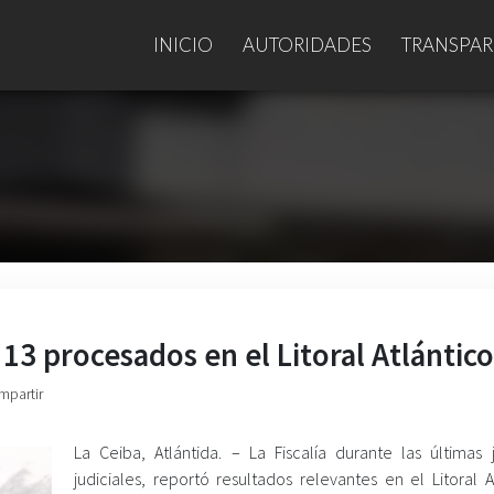
INICIO
AUTORIDADES
TRANSPAR
 13 procesados en el Litoral Atlántico
mpartir
La Ceiba, Atlántida. –
La Fiscalía durante las últimas 
judiciales, reportó resultados relevantes en el Litoral A