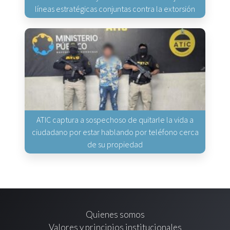
líneas estratégicas conjuntas contra la extorsión
ATIC captura a sospechoso de quitarle la vida a
ciudadano por estar hablando por teléfono cerca
de su propiedad
Quienes somos
Valores y principios institucionales