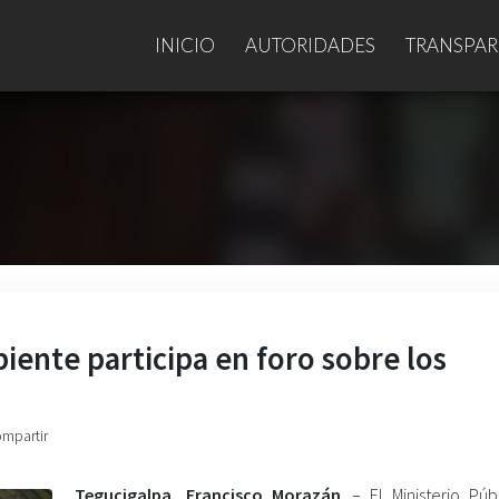
INICIO
AUTORIDADES
TRANSPAR
iente participa en foro sobre los
ompartir
Tegucigalpa, Francisco Morazán
. – El Ministerio Púb