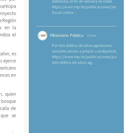
detenidas el fin de semana en Danlí
participa
https://www.mp.hn/publicaciones/requerimien
fiscal-contra-...
 proyecto
a Región
do en la
ndiza el
Ministerio Público
19 Ene
Por tres delitos de otras agresiones
sexuales envían a prisión a exdiputado
aller, es
https://www.mp.hn/publicaciones/por-
as ejerce
tres-delitos-de-otras-ag...
mericano
vances en
n, quien
l bosque
calía de
 que se