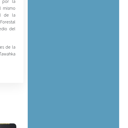
 por la
al mismo
al de la
Forestal
edio del
es de la
 Tawahka