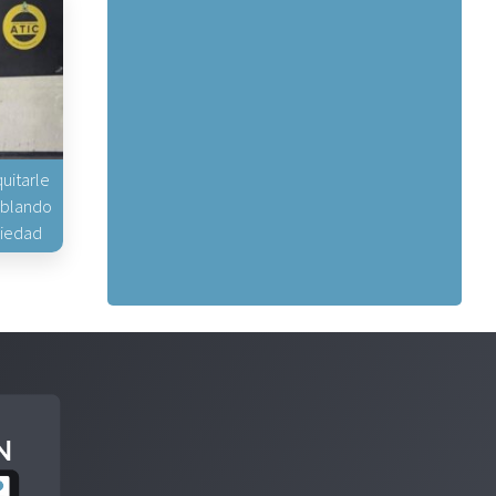
uitarle
hablando
piedad