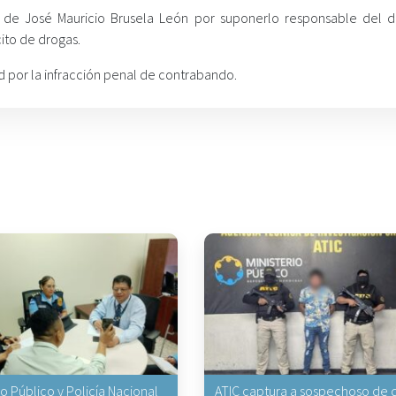
 de José Mauricio Brusela León por suponerlo responsable del d
cito de drogas.
 por la infracción penal de contrabando.
io Público y Policía Nacional
ATIC captura a sospechoso de q