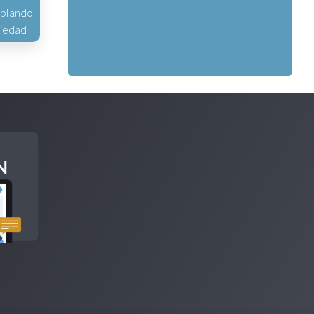
hablando
piedad