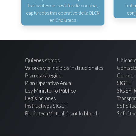
traficantes de tres kilos de cocaína,
traba
capturados tras operativo de la DLCN
conj
en Choluteca
Quienes somos
Ubicaci
Valores y principios institucionales
Contact
Plan estratégico
Correo i
Plan Operativo Anual
SIGEFI
Ley Ministerio Público
SIGEFI 
Legislaciones
Transpar
Instructivos SIGEFI
Solicitu
Biblioteca Virtual tirant lo blanch
Solicitu