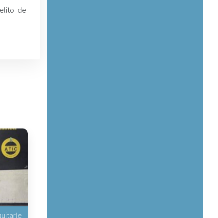
elito de
uitarle