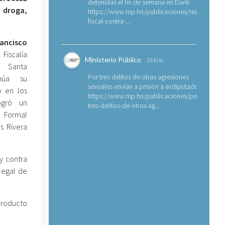
detenidas el fin de semana en Danlí
e droga,
https://www.mp.hn/publicaciones/requerimien
fiscal-contra-...
rancisco
scalía
Ministerio Público
19 Ene
 Santa
Por tres delitos de otras agresiones
inúa su
sexuales envían a prisión a exdiputado
y en los
https://www.mp.hn/publicaciones/por-
ogró un
tres-delitos-de-otras-ag...
ormal
s Rivera
 y contra
ilegal de
producto