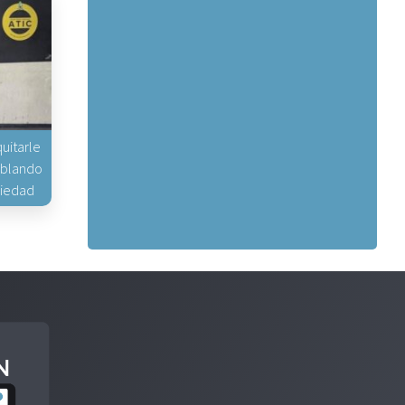
uitarle
hablando
piedad