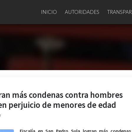
INICIO
AUTORIDADES
TRANSPAR
ogran más condenas contra hombres
 en perjuicio de menores de edad
r
Fiscalía en San Pedro Sula logran más condenas