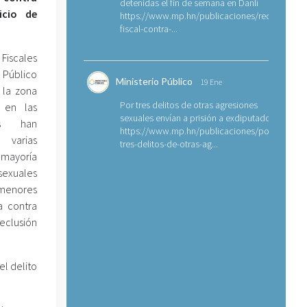
detenidas el fin de semana en Danlí
icio de
https://www.mp.hn/publicaciones/requerimien
fiscal-contra-...
Fiscales
 Público
Ministerio Público
19 Ene
 la zona
Por tres delitos de otras agresiones
 en las
sexuales envían a prisión a exdiputado
as han
https://www.mp.hn/publicaciones/por-
arias
tres-delitos-de-otras-ag...
 mayoría
sexuales
 menores
a contra
eclusión
l delito