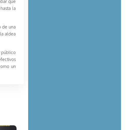
obar que
hasta la
o de una
la aldea
y público
fectivos
 como un